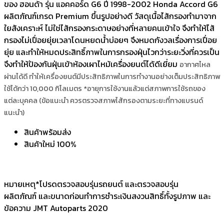
ของ ฮอนด้า รุ่น แอคคอร์ด G6 ปี 1998-2002 Honda Accord G6
ผลิตภัณฑ์เกรด Premium ขึ้นรูปอย่างดี วัสดุเนื้อไส้กรองทำมาจาก
ใยสังเคราะห์ ไม่ใช่ไส้กรองกระดาษอย่างที่หลายคนเข้าใจ จึงทำให้ไส้
กรองไม่เปื่อยยุ่ยเวลาโดนหยดน้ำบ่อยๆ จึงหมดกังวลเรื่องการเปื่อย
ยุ่ย และทำให้หมดประสิทธิ์ภาพในการกรองฝุ่นไวกว่าระยะวิ่งที่ควรเป็น
จึงทำให้ป้องกันฝุ่นเข้าห้องเผาไหม้เครื่องยนต์ได้ดีเยี่ยม
อากาศไหล
ผ่านได้ดี ทำให้เครื่องยนต์มีประสิทธิภาพในการทำงานอย่างเต็มประสิทธิภาพ
ใช้ได้กว่า 10,000 กิโลเมตร *อายุการใช้งานแล้วแต่สภาพการใช้รถของ
แต่ละบุคคล (ข้อแนะนำ ควรตรวจสภาพไส้กรองตามระยะที่ทางแบรนด์
แนะนำ)
สินค้าพร้อมส่ง
สินค้าใหม่ 100%
หมายเหตุ*โปรดตรวจสอบรุ่นรถยนต์ และตรวจสอบรุ่น
ผลิตภัณฑ์ และขนาดก่อนทำการชำระเงินสงวนสิทธิ์ทั้งรูปภาพ และ
ข้อความ JMT Autoparts 2020