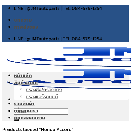
Skip
LINE : @JMTautoparts | TEL 084-579-1254
to
บทความ
content
ภาพส่งของ
LINE : @JMTautoparts | TEL 084-579-1254
หน้าหลัก
สินค้าขายดี
กรองซิ่ง/กรองแต่ง
กรองแอร์รถยนต์
รวมสินค้า
เกี่ยวกับเรา
Search
ติดต่อสอบถาม
for:
Products tagged “Honda Accord”