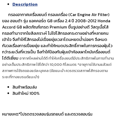
Description
กรองอากาศเครื่องยนต์ กรองเครื่อง (Car Engine Air Filter)
ของ ฮอนด้า รุ่น แอคคอร์ด G8 เครื่อง 2.4 ปี 2008-2012 Honda
Accord G8 ผลิตภัณฑ์เกรด Premium ขึ้นรูปอย่างดี วัสดุเนื้อไส้
กรองทำมาจากใยสังเคราะห์ ไม่ใช่ไส้กรองกระดาษอย่างที่หลายคน
เข้าใจ จึงทำให้ไส้กรองไม่เปื่อยยุ่ยเวลาโดนหยดน้ำบ่อยๆ จึงหมด
กังวลเรื่องการเปื่อยยุ่ย และทำให้หมดประสิทธิ์ภาพในการกรองฝุ่นไว
กว่าระยะวิ่งที่ควรเป็น จึงทำให้ป้องกันฝุ่นเข้าห้องเผาไหม้เครื่องยนต์
ได้ดีเยี่ยม
อากาศไหลผ่านได้ดี ทำให้เครื่องยนต์มีประสิทธิภาพในการทำงาน
อย่างเต็มประสิทธิภาพ
ใช้ได้กว่า 10,000 กิโลเมตร *อายุการใช้งานแล้วแต่
สภาพการใช้รถของแต่ละบุคคล (ข้อแนะนำ ควรตรวจสภาพไส้กรองตาม
ระยะที่ทางแบรนด์แนะนำ)
สินค้าพร้อมส่ง
สินค้าใหม่ 100%
หมายเหตุ*โปรดตรวจสอบรุ่นรถยนต์ และตรวจสอบรุ่น