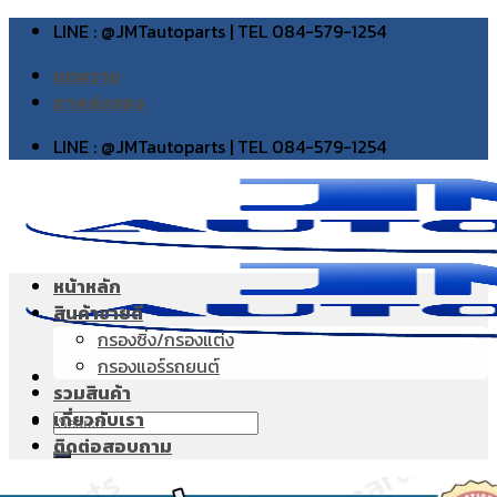
Skip
LINE : @JMTautoparts | TEL 084-579-1254
to
บทความ
content
ภาพส่งของ
LINE : @JMTautoparts | TEL 084-579-1254
หน้าหลัก
สินค้าขายดี
กรองซิ่ง/กรองแต่ง
กรองแอร์รถยนต์
รวมสินค้า
เกี่ยวกับเรา
Search
ติดต่อสอบถาม
for: