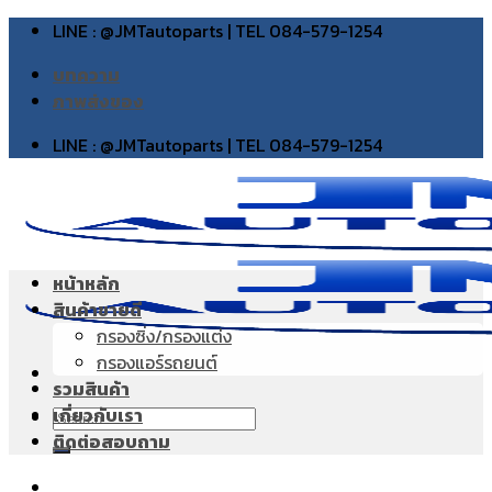
Skip
LINE : @JMTautoparts | TEL 084-579-1254
to
บทความ
content
ภาพส่งของ
LINE : @JMTautoparts | TEL 084-579-1254
หน้าหลัก
สินค้าขายดี
กรองซิ่ง/กรองแต่ง
กรองแอร์รถยนต์
รวมสินค้า
เกี่ยวกับเรา
Search
ติดต่อสอบถาม
for: