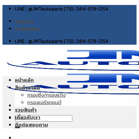
Skip
LINE : @JMTautoparts | TEL 084-579-1254
to
บทความ
content
ภาพส่งของ
LINE : @JMTautoparts | TEL 084-579-1254
หน้าหลัก
สินค้าขายดี
กรองซิ่ง/กรองแต่ง
กรองแอร์รถยนต์
รวมสินค้า
เกี่ยวกับเรา
Search
ติดต่อสอบถาม
for: