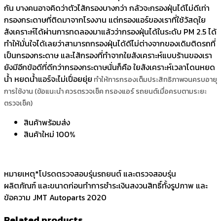
กัน บางคนอาจคิดว่าตัวไส้กรองบางกว่า กลัวจะกรองฝุ่นได้ไม่ดีเท่า
กรองกระดาษที่ติดมาจากโรงงาน แต่กรองแอร์ของเราที่ใช้วัสดุใย
สังเคราะห์ได้ผ่านการทดลองมาแล้วว่ากรองฝุ่นได้ในระดับ PM 2.5 ได้
ทำให้มั่นใจได้เลยว่าสามารถกรองฝุ่นได้ดีไม่ต่างจากของเดิมติดรถที่
เป็นกรองกระดาษ และไส้กรองที่ทำจากใยสังเคราะห์แบบร้านของเรา
ยังมีอีกข้อดีที่ดีกว่ากรองกระดาษนั่นก็คือ ใยสังเคราะห์เวลาโดนหยด
น้ำ หยดน้ำแอร์จะไม่เปื่อยยุ่ย
ทำให้การกรองเต็มประสิทธิภาพจนครบอายุ
การใช้งาน (ข้อแนะนำ ควรตรวจเช็ค กรองแอร์ รถยนต์เมื่อครบตามระยะ
ตรวจเช็ค)
สินค้าพร้อมส่ง
สินค้าใหม่ 100%
หมายเหตุ*โปรดตรวจสอบรุ่นรถยนต์ และตรวจสอบรุ่น
ผลิตภัณฑ์ และขนาดก่อนทำการชำระเงินสงวนสิทธิ์ทั้งรูปภาพ และ
ข้อความ JMT Autoparts 2020
Related products