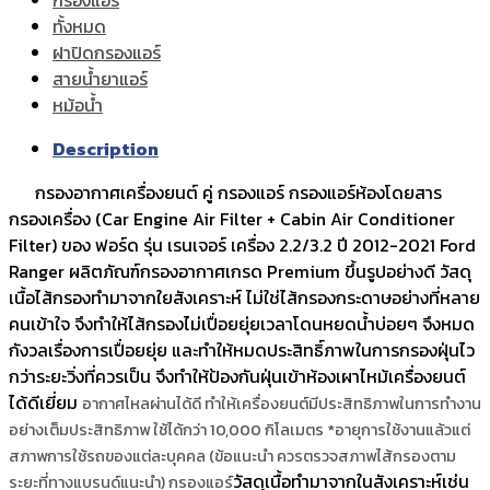
ทั้งหมด
ฝาปิดกรองแอร์
สายน้ำยาแอร์
หม้อน้ำ
Description
กรองอากาศเครื่องยนต์ คู่ กรองแอร์ กรองแอร์ห้องโดยสาร
กรองเครื่อง (Car Engine Air Filter + Cabin Air Conditioner
Filter) ของ ฟอร์ด รุ่น เรนเจอร์ เครื่อง 2.2/3.2 ปี 2012-2021 Ford
Ranger ผลิตภัณฑ์กรองอากาศเกรด Premium ขึ้นรูปอย่างดี วัสดุ
เนื้อไส้กรองทำมาจากใยสังเคราะห์ ไม่ใช่ไส้กรองกระดาษอย่างที่หลาย
คนเข้าใจ จึงทำให้ไส้กรองไม่เปื่อยยุ่ยเวลาโดนหยดน้ำบ่อยๆ จึงหมด
กังวลเรื่องการเปื่อยยุ่ย และทำให้หมดประสิทธิ์ภาพในการกรองฝุ่นไว
กว่าระยะวิ่งที่ควรเป็น จึงทำให้ป้องกันฝุ่นเข้าห้องเผาไหม้เครื่องยนต์
ได้ดีเยี่ยม
อากาศไหลผ่านได้ดี ทำให้เครื่องยนต์มีประสิทธิภาพในการทำงาน
อย่างเต็มประสิทธิภาพ
ใช้ได้กว่า 10,000 กิโลเมตร *อายุการใช้งานแล้วแต่
สภาพการใช้รถของแต่ละบุคคล (ข้อแนะนำ ควรตรวจสภาพไส้กรองตาม
วัสดุเนื้อทำมาจากในสังเคราะห์เช่น
ระยะที่ทางแบรนด์แนะนำ) กรองแอร์