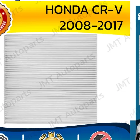
Search
for: