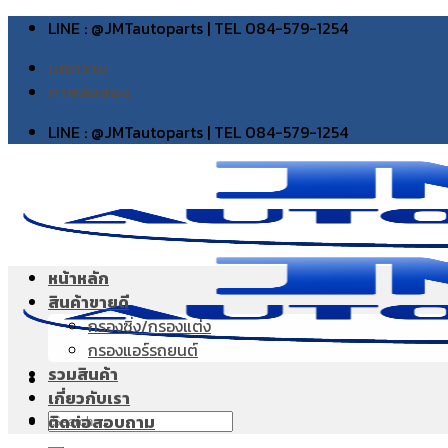
Skip
LINE : @JMTautoparts | TEL 084-579-1254
to
บทความ
content
ภาพส่งของ
LINE : @JMTautoparts | TEL 084-579-1254
หน้าหลัก
สินค้าขายดี
กรองซิ่ง/กรองแต่ง
กรองแอร์รถยนต์
รวมสินค้า
เกี่ยวกับเรา
Search
ติดต่อสอบถาม
for: