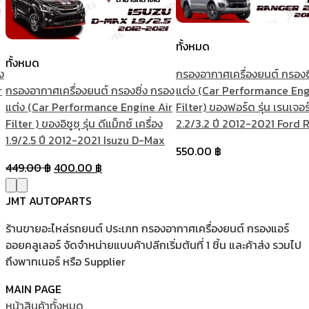
ทั้งหมด
ทั้งหมด
ง
กรองอากาศเครื่องยนต์ กรองซ
r
กรองอากาศเครื่องยนต์ กรองซิ่ง กรอง
แต่ง (Car Performance Eng
แต่ง (Car Performance Engine Air
Filter) ของฟอร์ด รุ่น เรนเจอร์
Filter ) ของอิซูซุ รุ่น ดีแม็กซ์ เครื่อง
2.2/3.2 ปี 2012-2021 Ford 
1.9/2.5 ปี 2012-2021 Isuzu D-Max
550.00
฿
Original
Current
449.00
฿
400.00
฿
price
price
was:
is:
JMT AUTOPARTS
449.00 ฿.
400.00 ฿.
ร้านขายอะไหล่รถยนต์ ประเภท กรองอากาศเครื่องยนต์ กรองแอร์
ออยคลูเลอร์ จัดจำหน่ายแบบค้าปลีกเริ่มต้นที่ 1 ชิ้น และค้าส่ง รวมไป
ถึงพาทเนอร์ หรือ Supplier
MAIN PAGE
หน้าสินค้าทั้งหมด