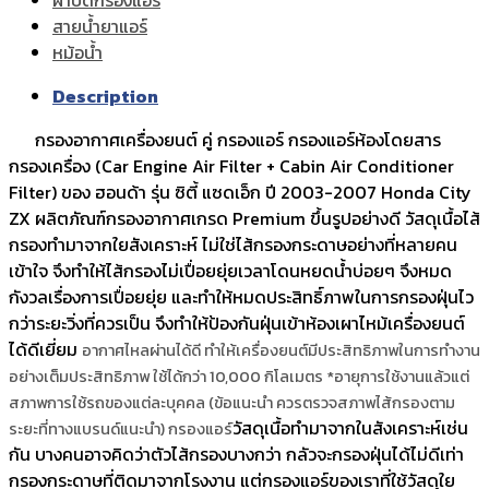
สายน้ำยาแอร์
หม้อน้ำ
Description
กรองอากาศเครื่องยนต์ คู่ กรองแอร์ กรองแอร์ห้องโดยสาร
กรองเครื่อง (Car Engine Air Filter + Cabin Air Conditioner
Filter) ของ ฮอนด้า รุ่น ซิตี้ แซดเอ็ก ปี 2003-2007 Honda City
ZX ผลิตภัณฑ์กรองอากาศเกรด Premium ขึ้นรูปอย่างดี วัสดุเนื้อไส้
กรองทำมาจากใยสังเคราะห์ ไม่ใช่ไส้กรองกระดาษอย่างที่หลายคน
เข้าใจ จึงทำให้ไส้กรองไม่เปื่อยยุ่ยเวลาโดนหยดน้ำบ่อยๆ จึงหมด
กังวลเรื่องการเปื่อยยุ่ย และทำให้หมดประสิทธิ์ภาพในการกรองฝุ่นไว
กว่าระยะวิ่งที่ควรเป็น จึงทำให้ป้องกันฝุ่นเข้าห้องเผาไหม้เครื่องยนต์
ได้ดีเยี่ยม
อากาศไหลผ่านได้ดี ทำให้เครื่องยนต์มีประสิทธิภาพในการทำงาน
อย่างเต็มประสิทธิภาพ
ใช้ได้กว่า 10,000 กิโลเมตร *อายุการใช้งานแล้วแต่
สภาพการใช้รถของแต่ละบุคคล (ข้อแนะนำ ควรตรวจสภาพไส้กรองตาม
วัสดุเนื้อทำมาจากในสังเคราะห์เช่น
ระยะที่ทางแบรนด์แนะนำ) กรองแอร์
กัน บางคนอาจคิดว่าตัวไส้กรองบางกว่า กลัวจะกรองฝุ่นได้ไม่ดีเท่า
กรองกระดาษที่ติดมาจากโรงงาน แต่กรองแอร์ของเราที่ใช้วัสดุใย