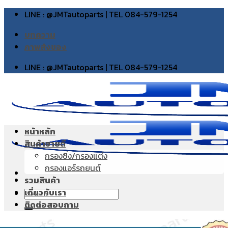
Skip
LINE : @JMTautoparts | TEL 084-579-1254
to
บทความ
content
ภาพส่งของ
LINE : @JMTautoparts | TEL 084-579-1254
หน้าหลัก
สินค้าขายดี
กรองซิ่ง/กรองแต่ง
กรองแอร์รถยนต์
รวมสินค้า
เกี่ยวกับเรา
Search
ติดต่อสอบถาม
for: