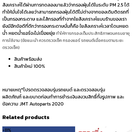
สังเคราะห์ได้ผ่านการทดลองมาแล้วว่ากรองฝุ่นได้ในระดับ PM 2.5 ได้
ทำให้มั่นใจได้เลยว่าสามารถกรองฝุ่นได้ดีไม่ต่างจากของเดิมติดรถที่
เป็นกรองกระดาษ และไส้กรองที่ทำจากใยสังเคราะห์แบบร้านของเรา
ยังมีอีกข้อดีที่ดีกว่ากรองกระดาษนั่นก็คือ ใยสังเคราะห์เวลาโดนหยด
น้ำ หยดน้ำแอร์จะไม่เปื่อยยุ่ย
ทำให้การกรองเต็มประสิทธิภาพจนครบอายุ
การใช้งาน (ข้อแนะนำ ควรตรวจเช็ค กรองแอร์ รถยนต์เมื่อครบตามระยะ
ตรวจเช็ค)
สินค้าพร้อมส่ง
สินค้าใหม่ 100%
หมายเหตุ*โปรดตรวจสอบรุ่นรถยนต์ และตรวจสอบรุ่น
ผลิตภัณฑ์ และขนาดก่อนทำการชำระเงินสงวนสิทธิ์ทั้งรูปภาพ และ
ข้อความ JMT Autoparts 2020
Related products
-11%