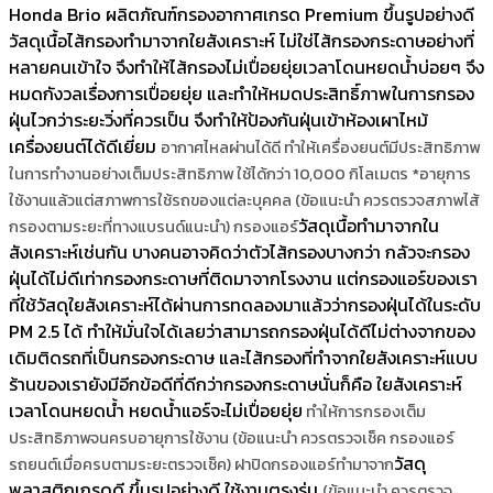
Honda Brio ผลิตภัณฑ์กรองอากาศเกรด Premium ขึ้นรูปอย่างดี
วัสดุเนื้อไส้กรองทำมาจากใยสังเคราะห์ ไม่ใช่ไส้กรองกระดาษอย่างที่
หลายคนเข้าใจ จึงทำให้ไส้กรองไม่เปื่อยยุ่ยเวลาโดนหยดน้ำบ่อยๆ จึง
หมดกังวลเรื่องการเปื่อยยุ่ย และทำให้หมดประสิทธิ์ภาพในการกรอง
ฝุ่นไวกว่าระยะวิ่งที่ควรเป็น จึงทำให้ป้องกันฝุ่นเข้าห้องเผาไหม้
เครื่องยนต์ได้ดีเยี่ยม
อากาศไหลผ่านได้ดี ทำให้เครื่องยนต์มีประสิทธิภาพ
ในการทำงานอย่างเต็มประสิทธิภาพ
ใช้ได้กว่า 10,000 กิโลเมตร *อายุการ
ใช้งานแล้วแต่สภาพการใช้รถของแต่ละบุคคล (ข้อแนะนำ ควรตรวจสภาพไส้
วัสดุเนื้อทำมาจากใน
กรองตามระยะที่ทางแบรนด์แนะนำ) กรองแอร์
สังเคราะห์เช่นกัน บางคนอาจคิดว่าตัวไส้กรองบางกว่า กลัวจะกรอง
ฝุ่นได้ไม่ดีเท่ากรองกระดาษที่ติดมาจากโรงงาน แต่กรองแอร์ของเรา
ที่ใช้วัสดุใยสังเคราะห์ได้ผ่านการทดลองมาแล้วว่ากรองฝุ่นได้ในระดับ
PM 2.5 ได้ ทำให้มั่นใจได้เลยว่าสามารถกรองฝุ่นได้ดีไม่ต่างจากของ
เดิมติดรถที่เป็นกรองกระดาษ และไส้กรองที่ทำจากใยสังเคราะห์แบบ
ร้านของเรายังมีอีกข้อดีที่ดีกว่ากรองกระดาษนั่นก็คือ ใยสังเคราะห์
เวลาโดนหยดน้ำ หยดน้ำแอร์จะไม่เปื่อยยุ่ย
ทำให้การกรองเต็ม
ประสิทธิภาพจนครบอายุการใช้งาน (ข้อแนะนำ ควรตรวจเช็ค กรองแอร์
วัสดุ
รถยนต์เมื่อครบตามระยะตรวจเช็ค) ฝาปิดกรองแอร์ทำมาจาก
พลาสติกเกรดดี ขึ้นรูปอย่างดี ใช้งานตรงรุ่น
(ข้อแนะนำ ควรตรวจ