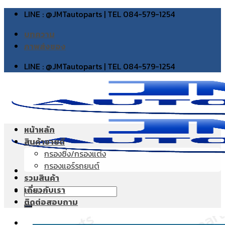
Skip
LINE : @JMTautoparts | TEL 084-579-1254
to
บทความ
content
ภาพส่งของ
LINE : @JMTautoparts | TEL 084-579-1254
หน้าหลัก
สินค้าขายดี
กรองซิ่ง/กรองแต่ง
กรองแอร์รถยนต์
รวมสินค้า
เกี่ยวกับเรา
Search
ติดต่อสอบถาม
for: