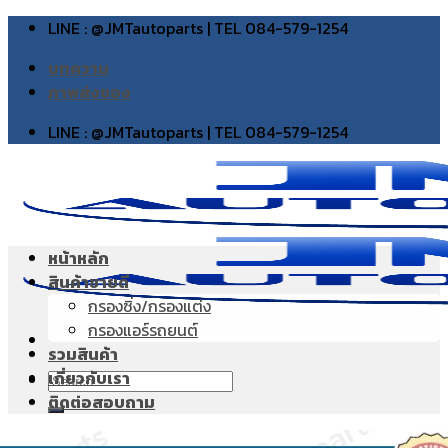
Skip
LINE : @JMTautoparts | TEL 084-579-1254
to
บทความ
content
ภาพส่งของ
LINE : @JMTautoparts | TEL 084-579-1254
หน้าหลัก
สินค้าขายดี
กรองซิ่ง/กรองแต่ง
กรองแอร์รถยนต์
รวมสินค้า
เกี่ยวกับเรา
Search
ติดต่อสอบถาม
for: