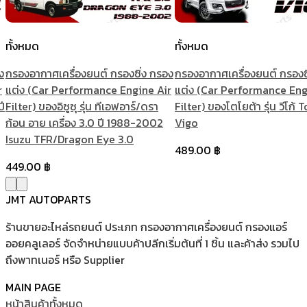
ทั้งหมด
ทั้งหมด
ง
กรองอากาศเครื่องยนต์ กรองซิ่ง กรอง
กรองอากาศเครื่องยนต์ กรองซ
r
แต่ง (Car Performance Engine Air
แต่ง (Car Performance Eng
ปี
Filter) ของอิซูซุ รุ่น ทีเอฟอาร์/ดรา
Filter) ของโตโยต้า รุ่น วีโก้ 
ก้อน อาย เครื่อง 3.0 ปี 1988-2002
Vigo
Isuzu TFR/Dragon Eye 3.0
489.00
฿
449.00
฿
JMT AUTOPARTS
ร้านขายอะไหล่รถยนต์ ประเภท กรองอากาศเครื่องยนต์ กรองแอร์
ออยคลูเลอร์ จัดจำหน่ายแบบค้าปลีกเริ่มต้นที่ 1 ชิ้น และค้าส่ง รวมไป
ถึงพาทเนอร์ หรือ Supplier
MAIN PAGE
หน้าสินค้าทั้งหมด