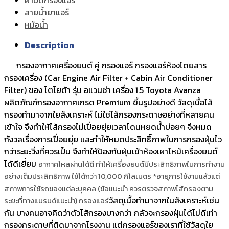
สายน้ำยาแอร์
หม้อน้ำ
Description
กรองอากาศเครื่องยนต์ คู่ กรองแอร์ กรองแอร์ห้องโดยสาร
กรองเครื่อง (Car Engine Air Filter + Cabin Air Conditioner
Filter) ของ โตโยต้า รุ่น อแวนซ่า เครื่อง 1.5 Toyota Avanza
ผลิตภัณฑ์กรองอากาศเกรด Premium ขึ้นรูปอย่างดี วัสดุเนื้อไส้
กรองทำมาจากใยสังเคราะห์ ไม่ใช่ไส้กรองกระดาษอย่างที่หลายคน
เข้าใจ จึงทำให้ไส้กรองไม่เปื่อยยุ่ยเวลาโดนหยดน้ำบ่อยๆ จึงหมด
กังวลเรื่องการเปื่อยยุ่ย และทำให้หมดประสิทธิ์ภาพในการกรองฝุ่นไว
กว่าระยะวิ่งที่ควรเป็น จึงทำให้ป้องกันฝุ่นเข้าห้องเผาไหม้เครื่องยนต์
ได้ดีเยี่ยม
อากาศไหลผ่านได้ดี ทำให้เครื่องยนต์มีประสิทธิภาพในการทำงาน
อย่างเต็มประสิทธิภาพ
ใช้ได้กว่า 10,000 กิโลเมตร *อายุการใช้งานแล้วแต่
สภาพการใช้รถของแต่ละบุคคล (ข้อแนะนำ ควรตรวจสภาพไส้กรองตาม
วัสดุเนื้อทำมาจากในสังเคราะห์เช่น
ระยะที่ทางแบรนด์แนะนำ) กรองแอร์
กัน บางคนอาจคิดว่าตัวไส้กรองบางกว่า กลัวจะกรองฝุ่นได้ไม่ดีเท่า
กรองกระดาษที่ติดมาจากโรงงาน แต่กรองแอร์ของเราที่ใช้วัสดุใย