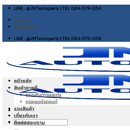
Skip
LINE : @JMTautoparts | TEL 084-579-1254
to
บทความ
content
ภาพส่งของ
LINE : @JMTautoparts | TEL 084-579-1254
หน้าหลัก
สินค้าขายดี
กรองซิ่ง/กรองแต่ง
กรองแอร์รถยนต์
รวมสินค้า
เกี่ยวกับเรา
Search
ติดต่อสอบถาม
for: