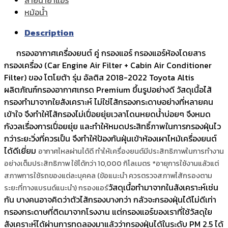
หม้อน้ำ
Description
กรองอากาศเครื่องยนต์ คู่ กรองแอร์ กรองแอร์ห้องโดยสาร
กรองเครื่อง (Car Engine Air Filter + Cabin Air Conditioner
Filter) ของ โตโยต้า รุ่น อัลติส 2018-2022 Toyota Altis
ผลิตภัณฑ์กรองอากาศเกรด Premium ขึ้นรูปอย่างดี วัสดุเนื้อไส้
กรองทำมาจากใยสังเคราะห์ ไม่ใช่ไส้กรองกระดาษอย่างที่หลายคน
เข้าใจ จึงทำให้ไส้กรองไม่เปื่อยยุ่ยเวลาโดนหยดน้ำบ่อยๆ จึงหมด
กังวลเรื่องการเปื่อยยุ่ย และทำให้หมดประสิทธิ์ภาพในการกรองฝุ่นไว
กว่าระยะวิ่งที่ควรเป็น จึงทำให้ป้องกันฝุ่นเข้าห้องเผาไหม้เครื่องยนต์
ได้ดีเยี่ยม
อากาศไหลผ่านได้ดี ทำให้เครื่องยนต์มีประสิทธิภาพในการทำงาน
อย่างเต็มประสิทธิภาพ
ใช้ได้กว่า 10,000 กิโลเมตร *อายุการใช้งานแล้วแต่
สภาพการใช้รถของแต่ละบุคคล (ข้อแนะนำ ควรตรวจสภาพไส้กรองตาม
วัสดุเนื้อทำมาจากในสังเคราะห์เช่น
ระยะที่ทางแบรนด์แนะนำ) กรองแอร์
กัน บางคนอาจคิดว่าตัวไส้กรองบางกว่า กลัวจะกรองฝุ่นได้ไม่ดีเท่า
กรองกระดาษที่ติดมาจากโรงงาน แต่กรองแอร์ของเราที่ใช้วัสดุใย
สังเคราะห์ได้ผ่านการทดลองมาแล้วว่ากรองฝุ่นได้ในระดับ PM 2.5 ได้