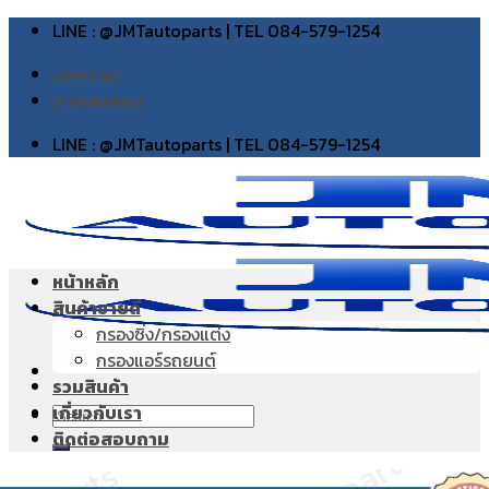
Skip
LINE : @JMTautoparts | TEL 084-579-1254
to
บทความ
content
ภาพส่งของ
LINE : @JMTautoparts | TEL 084-579-1254
หน้าหลัก
สินค้าขายดี
กรองซิ่ง/กรองแต่ง
กรองแอร์รถยนต์
รวมสินค้า
เกี่ยวกับเรา
Search
ติดต่อสอบถาม
for: