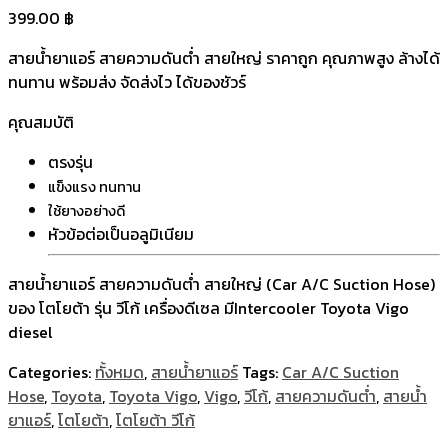
399.00
฿
สายน้ำยาแอร์ สายความดันต่ำ สายใหญ่ ราคาถูก คุณภาพสูง ล้างได้
ทนทาน พร้อมส่ง จัดส่งไว ได้ของชัวร์
คุณสมบัติ
ตรงรุ่น
แข็งแรง ทนทาน
ใช้ยางอย่างดี
หัวข้อต่อเป็นอลูมิเนียม
สายน้ำยาแอร์ สายความดันต่ำ สายใหญ่ (Car A/C Suction Hose)
ของ โตโยต้า รุ่น วีโก้ เครื่องดีเซล มีIntercooler Toyota Vigo
diesel
Categories:
ทั้งหมด
,
สายน้ำยาแอร์
Tags:
Car A/C Suction
Hose
,
Toyota
,
Toyota Vigo
,
Vigo
,
วีโก้
,
สายความดันต่ำ
,
สายน้ำ
ยาแอร์
,
โตโยต้า
,
โตโยต้า วีโก้