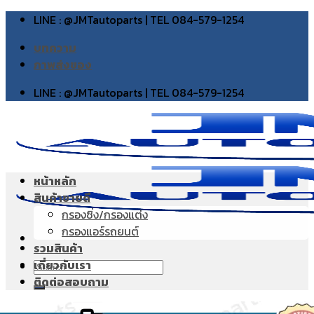
Skip
LINE : @JMTautoparts | TEL 084-579-1254
to
บทความ
content
ภาพส่งของ
LINE : @JMTautoparts | TEL 084-579-1254
หน้าหลัก
สินค้าขายดี
กรองซิ่ง/กรองแต่ง
กรองแอร์รถยนต์
รวมสินค้า
เกี่ยวกับเรา
Search
ติดต่อสอบถาม
for: