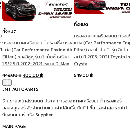
ทั้งหมด
ทั้งหมด
ง
กรองอากาศเครื่องยนต์ กรองซ
r
กรองอากาศเครื่องยนต์ กรองซิ่ง กรอง
แต่ง (Car Performance Eng
ปี
แต่ง (Car Performance Engine Air
Filter) ของโตโยต้า รุ่น อินโนว
Filter ) ของอิซูซุ รุ่น ดีแม็กซ์ เครื่อง
สต้า ปี 2015-2021 Toyota I
1.9/2.5 ปี 2012-2021 Isuzu D-Max
Crysta
Original
Current
449.00
฿
400.00
฿
549.00
฿
price
price
was:
is:
JMT AUTOPARTS
449.00 ฿.
400.00 ฿.
ร้านขายอะไหล่รถยนต์ ประเภท กรองอากาศเครื่องยนต์ กรองแอร์
ออยคลูเลอร์ จัดจำหน่ายแบบค้าปลีกเริ่มต้นที่ 1 ชิ้น และค้าส่ง รวมไป
ถึงพาทเนอร์ หรือ Supplier
MAIN PAGE