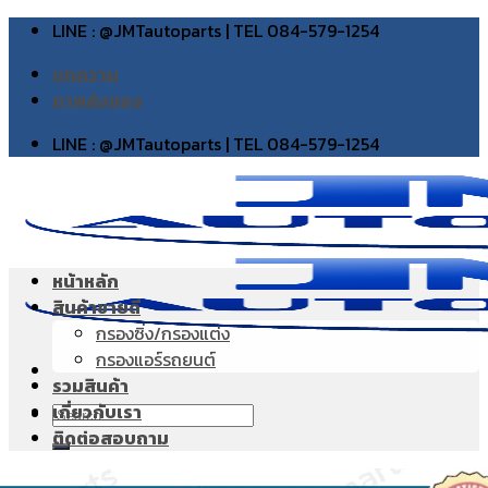
Skip
LINE : @JMTautoparts | TEL 084-579-1254
to
บทความ
content
ภาพส่งของ
LINE : @JMTautoparts | TEL 084-579-1254
หน้าหลัก
สินค้าขายดี
กรองซิ่ง/กรองแต่ง
กรองแอร์รถยนต์
รวมสินค้า
เกี่ยวกับเรา
Search
ติดต่อสอบถาม
for: