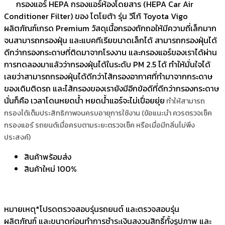
กรองแอร์ HEPA กรองแอร์ห้องโดยสาร (HEPA Car Air
Conditioner Filter) ของ โตโยต้า รุ่น วีโก้ Toyota Vigo
ผลิตภัณฑ์เกรด Premium วัสดุเนื้อกรองถักถอให้มีความถี่เล็กมาก
จนสามารถกรองฝุ่น และแบคทีเรียขนาดเล็กได้ สามารถกรองฝุ่นได้
ดีกว่ากรองกระดาษที่ติดมาจากโรงงาน และกรองแอร์ของเราได้ผ่าน
การทดลองมาแล้วว่ากรองฝุ่นได้ในระดับ PM 2.5 ได้ ทำให้มั่นใจได้
เลยว่าสามารถกรองฝุ่นได้ดีกว่าไส้กรองอากาศที่ทำมาจากกระดาษ
ของเดิมติดรถ และไส้กรองของเรายังมีอีกข้อดีที่ดีกว่ากรองกระดาษ
นั่นก็คือ เวลาโดนหยดน้ำ หยดน้ำแอร์จะไม่เปื่อยยุ่ย
ทำให้สามารถ
กรองได้เต็มประสิทธิภาพจนครบอายุการใช้งาน (ข้อแนะนำ ควรตรวจเช็ค
กรองแอร์ รถยนต์เมื่อครบตามระยะตรวจเช็ค หรือเมื่อมีกลิ่นไม่พึง
ประสงค์)
สินค้าพร้อมส่ง
สินค้าใหม่ 100%
หมายเหตุ*โปรดตรวจสอบรุ่นรถยนต์ และตรวจสอบรุ่น
ผลิตภัณฑ์ และขนาดก่อนทำการชำระเงินสงวนสิทธิ์ทั้งรูปภาพ และ