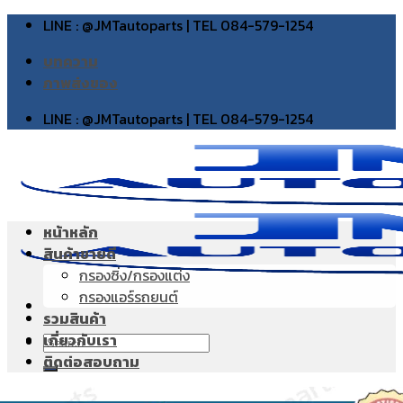
Skip
LINE : @JMTautoparts | TEL 084-579-1254
to
บทความ
content
ภาพส่งของ
LINE : @JMTautoparts | TEL 084-579-1254
หน้าหลัก
สินค้าขายดี
กรองซิ่ง/กรองแต่ง
กรองแอร์รถยนต์
รวมสินค้า
เกี่ยวกับเรา
Search
ติดต่อสอบถาม
for: