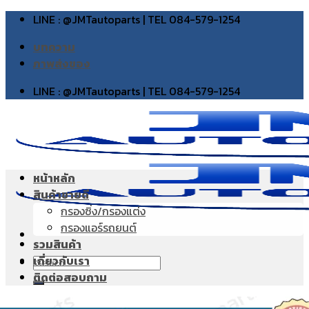
Skip
LINE : @JMTautoparts | TEL 084-579-1254
to
บทความ
content
ภาพส่งของ
LINE : @JMTautoparts | TEL 084-579-1254
หน้าหลัก
สินค้าขายดี
กรองซิ่ง/กรองแต่ง
กรองแอร์รถยนต์
รวมสินค้า
เกี่ยวกับเรา
Search
ติดต่อสอบถาม
for: