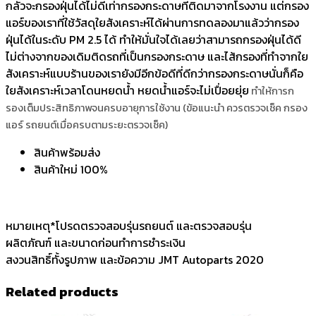
กลัวจะกรองฝุ่นได้ไม่ดีเท่ากรองกระดาษที่ติดมาจากโรงงาน แต่กรอง
แอร์ของเราที่ใช้วัสดุใยสังเคราะห์ได้ผ่านการทดลองมาแล้วว่ากรอง
ฝุ่นได้ในระดับ PM 2.5 ได้ ทำให้มั่นใจได้เลยว่าสามารถกรองฝุ่นได้ดี
ไม่ต่างจากของเดิมติดรถที่เป็นกรองกระดาษ และไส้กรองที่ทำจากใย
สังเคราะห์แบบร้านของเรายังมีอีกข้อดีที่ดีกว่ากรองกระดาษนั่นก็คือ
ใยสังเคราะห์เวลาโดนหยดน้ำ หยดน้ำแอร์จะไม่เปื่อยยุ่ย
ทำให้การก
รองเต็มประสิทธิภาพจนครบอายุการใช้งาน (ข้อแนะนำ ควรตรวจเช็ค กรอง
แอร์ รถยนต์เมื่อครบตามระยะตรวจเช็ค)
สินค้าพร้อมส่ง
สินค้าใหม่ 100%
หมายเหตุ*โปรดตรวจสอบรุ่นรถยนต์ และตรวจสอบรุ่น
ผลิตภัณฑ์ และขนาดก่อนทำการชำระเงิน
สงวนสิทธิ์ทั้งรูปภาพ และข้อความ JMT Autoparts 2020
Related products