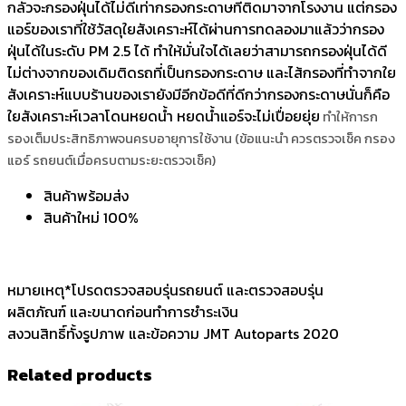
กลัวจะกรองฝุ่นได้ไม่ดีเท่ากรองกระดาษที่ติดมาจากโรงงาน แต่กรอง
แอร์ของเราที่ใช้วัสดุใยสังเคราะห์ได้ผ่านการทดลองมาแล้วว่ากรอง
ฝุ่นได้ในระดับ PM 2.5 ได้ ทำให้มั่นใจได้เลยว่าสามารถกรองฝุ่นได้ดี
ไม่ต่างจากของเดิมติดรถที่เป็นกรองกระดาษ และไส้กรองที่ทำจากใย
สังเคราะห์แบบร้านของเรายังมีอีกข้อดีที่ดีกว่ากรองกระดาษนั่นก็คือ
ใยสังเคราะห์เวลาโดนหยดน้ำ หยดน้ำแอร์จะไม่เปื่อยยุ่ย
ทำให้การก
รองเต็มประสิทธิภาพจนครบอายุการใช้งาน (ข้อแนะนำ ควรตรวจเช็ค กรอง
แอร์ รถยนต์เมื่อครบตามระยะตรวจเช็ค)
สินค้าพร้อมส่ง
สินค้าใหม่ 100%
หมายเหตุ*โปรดตรวจสอบรุ่นรถยนต์ และตรวจสอบรุ่น
ผลิตภัณฑ์ และขนาดก่อนทำการชำระเงิน
สงวนสิทธิ์ทั้งรูปภาพ และข้อความ JMT Autoparts 2020
Related products