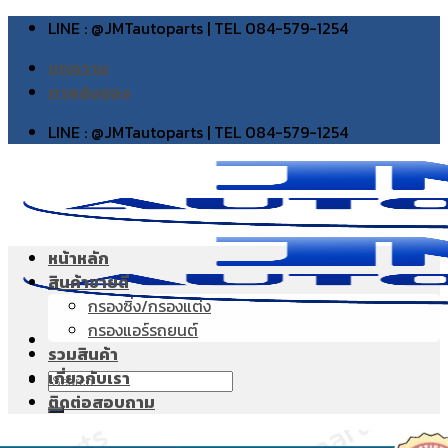
Skip
LINE : @JMTautoparts | TEL 084-579-1254
to
บทความ
content
ภาพส่งของ
LINE : @JMTautoparts | TEL 084-579-1254
หน้าหลัก
สินค้าขายดี
กรองซิ่ง/กรองแต่ง
กรองแอร์รถยนต์
รวมสินค้า
เกี่ยวกับเรา
Search
ติดต่อสอบถาม
for: