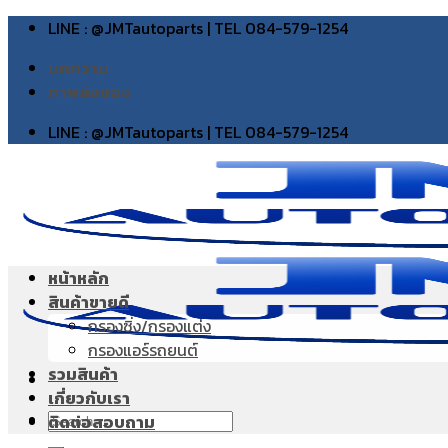
Skip
LINE : @JMTautoparts | TEL 084-579-1254
to
บทความ
content
ภาพส่งของ
LINE : @JMTautoparts | TEL 084-579-1254
หน้าหลัก
สินค้าขายดี
กรองซิ่ง/กรองแต่ง
กรองแอร์รถยนต์
รวมสินค้า
เกี่ยวกับเรา
Search
ติดต่อสอบถาม
for: