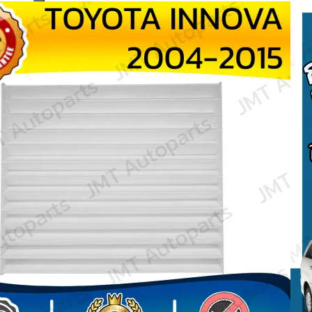
Search
for: