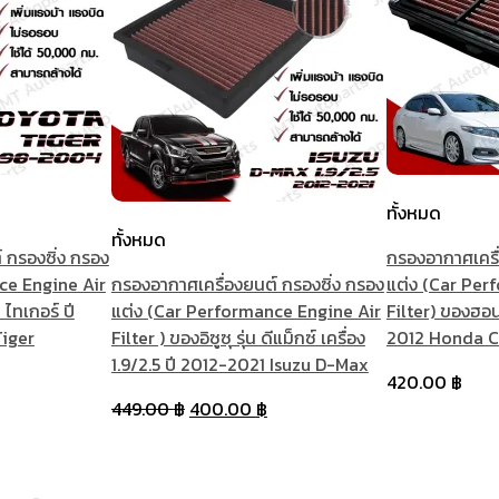
ทั้งหมด
ทั้งหมด
 กรองซิ่ง กรอง
กรองอากาศเครื่
ce Engine Air
กรองอากาศเครื่องยนต์ กรองซิ่ง กรอง
แต่ง (Car Per
 ไทเกอร์ ปี
แต่ง (Car Performance Engine Air
Filter) ของฮอนด
iger
Filter ) ของอิซูซุ รุ่น ดีแม็กซ์ เครื่อง
2012 Honda C
1.9/2.5 ปี 2012-2021 Isuzu D-Max
420.00
฿
Original
Current
449.00
฿
400.00
฿
price
price
was:
is:
449.00 ฿.
400.00 ฿.