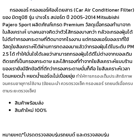
กรองแอร์ กรองแอร์ห้องโดยสาร (Car Air Conditioner Filter)
ของ มิตซูบิชิ รุ่น ปาเจโร สปอร์ต ปี 2005-2014 Mitsubishi
Pajero Sport ผลิตภัณฑ์เกรด Premium วัสดุเนื้อกรองทำมาจาก
ในสังเคราะห์ บางคนอาจคิดว่าตัวไส้กรองบางกว่า กลัวจะกรองฝุ่นได้
ไม่ดีเท่ากรองกระดาษที่ติดมาจากโรงงาน แต่กรองแอร์ของเราที่ใช้
วัสดุใยสังเคราะห์ได้ผ่านการทดลองมาแล้วว่ากรองฝุ่นได้ในระดับ PM
2.5 ได้ ทำให้มั่นใจได้เลยว่าสามารถกรองฝุ่นได้ดีไม่ต่างจากของเดิม
ติดรถที่เป็นกรองกระดาษ และไส้กรองที่ทำจากใยสังเคราะห์แบบร้าน
ของเรายังมีอีกข้อดีที่ดีกว่ากรองกระดาษนั่นก็คือ ใยสังเคราะห์เวลา
โดนหยดน้ำ หยดน้ำแอร์จะไม่เปื่อยยุ่ย
ทำให้การกรองเต็มประสิทธิภาพ
จนครบอายุการใช้งาน (ข้อแนะนำ ควรตรวจเช็ค กรองแอร์ รถยนต์เมื่อครบ
ตามระยะตรวจเช็ค)
สินค้าพร้อมส่ง
สินค้าใหม่ 100%
หมายเหตุ*โปรดตรวจสอบรุ่นรถยนต์ และตรวจสอบรุ่น