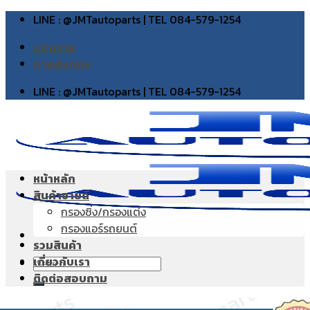
Skip
LINE : @JMTautoparts | TEL 084-579-1254
to
บทความ
content
ภาพส่งของ
LINE : @JMTautoparts | TEL 084-579-1254
หน้าหลัก
สินค้าขายดี
กรองซิ่ง/กรองแต่ง
กรองแอร์รถยนต์
รวมสินค้า
เกี่ยวกับเรา
Search
ติดต่อสอบถาม
for: