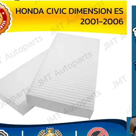
Search
for: