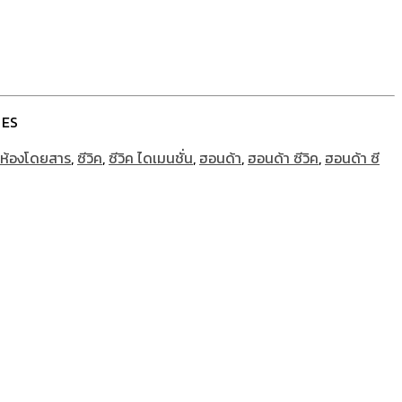
 ES
์ห้องโดยสาร
,
ซีวิค
,
ซีวิค ไดเมนชั่น
,
ฮอนด้า
,
ฮอนด้า ซีวิค
,
ฮอนด้า ซี