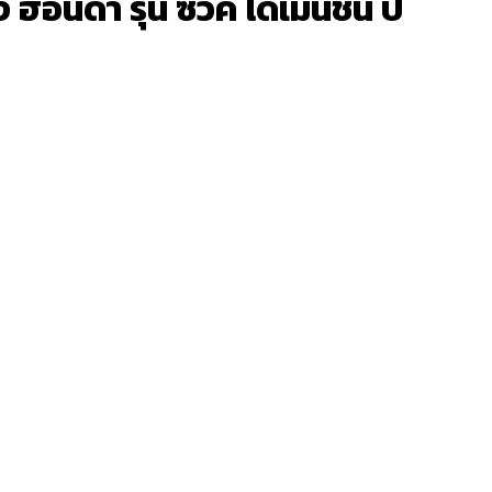
ด้า รุ่น ซีวิค ไดเมนชั่น ปี