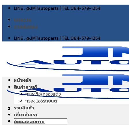
Skip
LINE : @JMTautoparts | TEL 084-579-1254
to
บทความ
content
ภาพส่งของ
LINE : @JMTautoparts | TEL 084-579-1254
หน้าหลัก
สินค้าขายดี
กรองซิ่ง/กรองแต่ง
กรองแอร์รถยนต์
รวมสินค้า
เกี่ยวกับเรา
Search
ติดต่อสอบถาม
for: