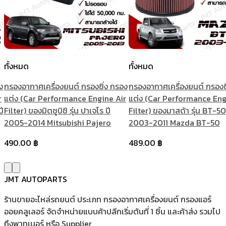
ทั้งหมด
ทั้งหมด
ง
กรองอากาศเครื่องยนต์ กรองซิ่ง กรอง
กรองอากาศเครื่องยนต์ กรองซ
r
แต่ง (Car Performance Engine Air
แต่ง (Car Performance Eng
ปี
Filter) ของมิตซูบิชิ รุ่น ปาเจโร ปี
Filter) ของมาสด้า รุ่น BT-50
2005-2014 Mitsubishi Pajero
2003-2011 Mazda BT-50
490.00
฿
489.00
฿
JMT AUTOPARTS
ร้านขายอะไหล่รถยนต์ ประเภท กรองอากาศเครื่องยนต์ กรองแอร์
ออยคลูเลอร์ จัดจำหน่ายแบบค้าปลีกเริ่มต้นที่ 1 ชิ้น และค้าส่ง รวมไป
ถึงพาทเนอร์ หรือ Supplier