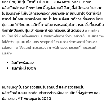
ของ มิตซูบิชิ รุ่น ไทรทัน ปี 2005-2014 Mitsubishi Triton
ผลิตภัณฑ์เกรด Premium ขึ้นรูปอย่างดี วัสดุเนื้อไส้กรองทำมาจาก
ใยสังเคราะห์ ไม่ใช่ไส้กรองกระดาษอย่างที่หลายคนเข้าใจ จึงทำให้ไส้
กรองไม่เปื่อยยุ่ยเวลาโดนหยดน้ำบ่อยๆ จึงหมดกังวลเรื่องการเปื่อย
ยุ่ย และทำให้หมดประสิทธิ์ภาพในการกรองฝุ่นไวกว่าระยะวิ่งที่ควรเป็น
จึงทำให้ป้องกันฝุ่นเข้าห้องเผาไหม้เครื่องยนต์ได้ดีเยี่ยม
อากาศไหล
ผ่านได้ดี ทำให้เครื่องยนต์มีประสิทธิภาพในการทำงานอย่างเต็มประสิทธิภาพ
ใช้ได้กว่า 10,000 กิโลเมตร *อายุการใช้งานแล้วแต่สภาพการใช้รถของ
แต่ละบุคคล (ข้อแนะนำ ควรตรวจสภาพไส้กรองตามระยะที่ทางแบรนด์
แนะนำ)
สินค้าพร้อมส่ง
สินค้าใหม่ 100%
หมายเหตุ*โปรดตรวจสอบรุ่นรถยนต์ และตรวจสอบรุ่น
ผลิตภัณฑ์ และขนาดก่อนทำการชำระเงินสงวนสิทธิ์ทั้งรูปภาพ และ
ข้อความ JMT Autoparts 2020