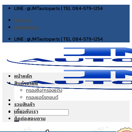
Skip
LINE : @JMTautoparts | TEL 084-579-1254
to
บทความ
content
ภาพส่งของ
LINE : @JMTautoparts | TEL 084-579-1254
หน้าหลัก
สินค้าขายดี
กรองซิ่ง/กรองแต่ง
กรองแอร์รถยนต์
รวมสินค้า
เกี่ยวกับเรา
Search
ติดต่อสอบถาม
for: