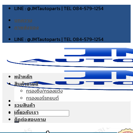
Skip
LINE : @JMTautoparts | TEL 084-579-1254
to
บทความ
content
ภาพส่งของ
LINE : @JMTautoparts | TEL 084-579-1254
หน้าหลัก
สินค้าขายดี
กรองซิ่ง/กรองแต่ง
กรองแอร์รถยนต์
รวมสินค้า
เกี่ยวกับเรา
Search
ติดต่อสอบถาม
for: