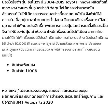
ของโตโยต้า รุ่น อินโนวา ปี 2004-2015 Toyota Innova ผลิตภัณฑ์
เกรด Premium ขึ้นรูปอย่างดี วัสดุเนื้อไส้กรองทำมาจากใย
สังเคราะห์ ไม่ใช่ไส้กรองกระดาษอย่างที่หลายคนเข้าใจ จึงทำให้ไส้
กรองไม่เปื่อยยุ่ยเวลาโดนหยดน้ำบ่อยๆ จึงหมดกังวลเรื่องการเปื่อย
ยุ่ย และทำให้หมดประสิทธิ์ภาพในการกรองฝุ่นไวกว่าระยะวิ่งที่ควรเป็น
จึงทำให้ป้องกันฝุ่นเข้าห้องเผาไหม้เครื่องยนต์ได้ดีเยี่ยม
อากาศไหล
ผ่านได้ดี ทำให้เครื่องยนต์มีประสิทธิภาพในการทำงานอย่างเต็มประสิทธิภาพ
ใช้ได้กว่า 10,000 กิโลเมตร *อายุการใช้งานแล้วแต่สภาพการใช้รถของ
แต่ละบุคคล (ข้อแนะนำ ควรตรวจสภาพไส้กรองตามระยะที่ทางแบรนด์
แนะนำ)
สินค้าพร้อมส่ง
สินค้าใหม่ 100%
หมายเหตุ*โปรดตรวจสอบรุ่นรถยนต์ และตรวจสอบรุ่น
ผลิตภัณฑ์ และขนาดก่อนทำการชำระเงินสงวนสิทธิ์ทั้งรูปภาพ และ
ข้อความ JMT Autoparts 2020