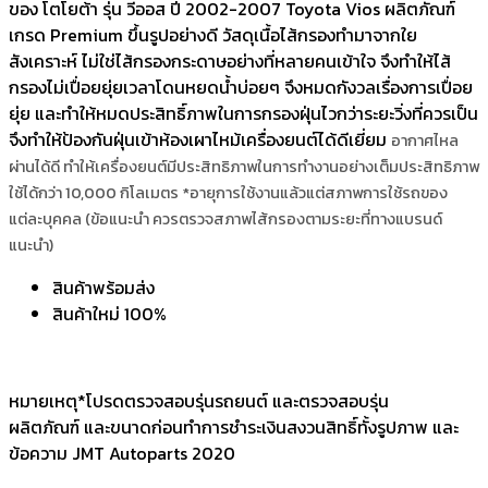
ของ โตโยต้า รุ่น วีออส ปี 2002-2007 Toyota Vios ผลิตภัณฑ์
เกรด Premium ขึ้นรูปอย่างดี วัสดุเนื้อไส้กรองทำมาจากใย
สังเคราะห์ ไม่ใช่ไส้กรองกระดาษอย่างที่หลายคนเข้าใจ จึงทำให้ไส้
กรองไม่เปื่อยยุ่ยเวลาโดนหยดน้ำบ่อยๆ จึงหมดกังวลเรื่องการเปื่อย
ยุ่ย และทำให้หมดประสิทธิ์ภาพในการกรองฝุ่นไวกว่าระยะวิ่งที่ควรเป็น
จึงทำให้ป้องกันฝุ่นเข้าห้องเผาไหม้เครื่องยนต์ได้ดีเยี่ยม
อากาศไหล
ผ่านได้ดี ทำให้เครื่องยนต์มีประสิทธิภาพในการทำงานอย่างเต็มประสิทธิภาพ
ใช้ได้กว่า 10,000 กิโลเมตร *อายุการใช้งานแล้วแต่สภาพการใช้รถของ
แต่ละบุคคล (ข้อแนะนำ ควรตรวจสภาพไส้กรองตามระยะที่ทางแบรนด์
แนะนำ)
สินค้าพร้อมส่ง
สินค้าใหม่ 100%
หมายเหตุ*โปรดตรวจสอบรุ่นรถยนต์ และตรวจสอบรุ่น
ผลิตภัณฑ์ และขนาดก่อนทำการชำระเงินสงวนสิทธิ์ทั้งรูปภาพ และ
ข้อความ JMT Autoparts 2020