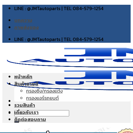
Skip
LINE : @JMTautoparts | TEL 084-579-1254
to
บทความ
content
ภาพส่งของ
LINE : @JMTautoparts | TEL 084-579-1254
หน้าหลัก
สินค้าขายดี
กรองซิ่ง/กรองแต่ง
กรองแอร์รถยนต์
รวมสินค้า
เกี่ยวกับเรา
Search
ติดต่อสอบถาม
for: