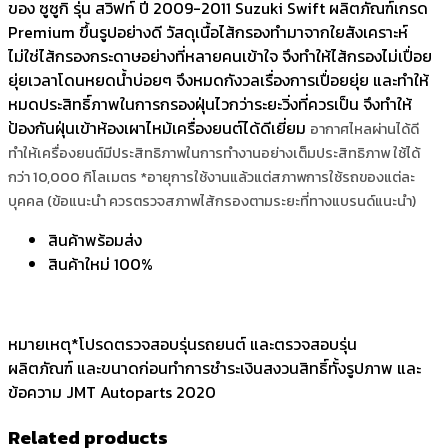
ของ ซูซูกิ รุ่น สวิฟท์ ปี 2009-2011 Suzuki Swift ผลิตภัณฑ์เกรด
Premium ขึ้นรูปอย่างดี วัสดุเนื้อไส้กรองทำมาจากใยสังเคราะห์
ไม่ใช่ไส้กรองกระดาษอย่างที่หลายคนเข้าใจ จึงทำให้ไส้กรองไม่เปื่อย
ยุ่ยเวลาโดนหยดน้ำบ่อยๆ จึงหมดกังวลเรื่องการเปื่อยยุ่ย และทำให้
หมดประสิทธิ์ภาพในการกรองฝุ่นไวกว่าระยะวิ่งที่ควรเป็น จึงทำให้
ป้องกันฝุ่นเข้าห้องเผาไหม้เครื่องยนต์ได้ดีเยี่ยม
อากาศไหลผ่านได้ดี
ทำให้เครื่องยนต์มีประสิทธิภาพในการทำงานอย่างเต็มประสิทธิภาพ
ใช้ได้
กว่า 10,000 กิโลเมตร *อายุการใช้งานแล้วแต่สภาพการใช้รถของแต่ละ
บุคคล (ข้อแนะนำ ควรตรวจสภาพไส้กรองตามระยะที่ทางแบรนด์แนะนำ)
สินค้าพร้อมส่ง
สินค้าใหม่ 100%
หมายเหตุ*โปรดตรวจสอบรุ่นรถยนต์ และตรวจสอบรุ่น
ผลิตภัณฑ์ และขนาดก่อนทำการชำระเงินสงวนสิทธิ์ทั้งรูปภาพ และ
ข้อความ JMT Autoparts 2020
Related products