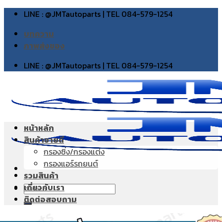
Skip
LINE : @JMTautoparts | TEL 084-579-1254
to
บทความ
content
ภาพส่งของ
LINE : @JMTautoparts | TEL 084-579-1254
หน้าหลัก
สินค้าขายดี
กรองซิ่ง/กรองแต่ง
กรองแอร์รถยนต์
รวมสินค้า
เกี่ยวกับเรา
Search
ติดต่อสอบถาม
for: