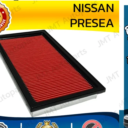
Search
for: