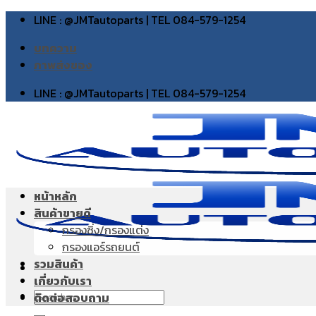
Skip
LINE : @JMTautoparts | TEL 084-579-1254
to
บทความ
content
ภาพส่งของ
LINE : @JMTautoparts | TEL 084-579-1254
หน้าหลัก
สินค้าขายดี
กรองซิ่ง/กรองแต่ง
กรองแอร์รถยนต์
รวมสินค้า
เกี่ยวกับเรา
Search
ติดต่อสอบถาม
for: