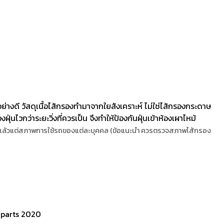
างดี วัสดุเนื้อไส้กรองทำมาจากใยสังเคราะห์ ไม่ใช่ไส้กรองกระดาษ
นไวกว่าระยะวิ่งที่ควรเป็น จึงทำให้ป้องกันฝุ่นเข้าห้องเผาไหม้
งานแล้วแต่สภาพการใช้รถของแต่ละบุคคล (ข้อแนะนำ ควรตรวจสภาพไส้กรอง
oparts 2020