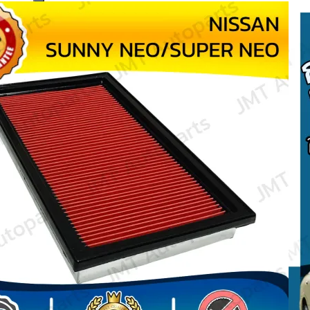
Search
for: