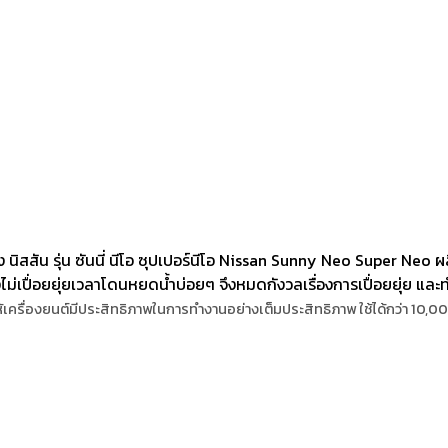
ิสสัน รุ่น ซันนี่ นีโอ ซุปเปอร์นีโอ Nissan Sunny Neo Super Neo ผ
ไม่เปื่อยยุ่ยเวลาโดนหยดน้ำบ่อยๆ จึงหมดกังวลเรื่องการเปื่อยยุ่ย และท
ห้เครื่องยนต์มีประสิทธิภาพในการทำงานอย่างเต็มประสิทธิภาพ
ใช้ได้กว่า 10,