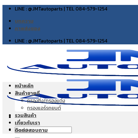
Skip
LINE : @JMTautoparts | TEL 084-579-1254
to
บทความ
content
ภาพส่งของ
LINE : @JMTautoparts | TEL 084-579-1254
หน้าหลัก
สินค้าขายดี
กรองซิ่ง/กรองแต่ง
กรองแอร์รถยนต์
รวมสินค้า
เกี่ยวกับเรา
Search
ติดต่อสอบถาม
for: