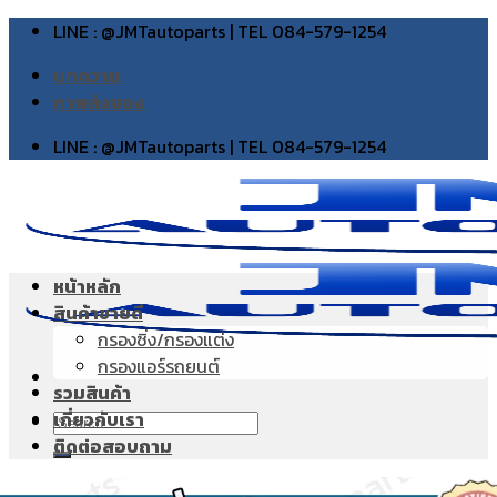
Skip
LINE : @JMTautoparts | TEL 084-579-1254
to
บทความ
content
ภาพส่งของ
LINE : @JMTautoparts | TEL 084-579-1254
หน้าหลัก
สินค้าขายดี
กรองซิ่ง/กรองแต่ง
กรองแอร์รถยนต์
รวมสินค้า
เกี่ยวกับเรา
Search
ติดต่อสอบถาม
for: