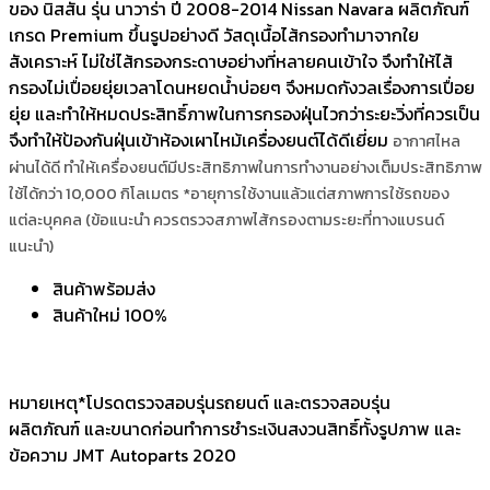
ของ นิสสัน รุ่น นาวาร่า ปี 2008-2014 Nissan Navara ผลิตภัณฑ์
เกรด Premium ขึ้นรูปอย่างดี วัสดุเนื้อไส้กรองทำมาจากใย
สังเคราะห์ ไม่ใช่ไส้กรองกระดาษอย่างที่หลายคนเข้าใจ จึงทำให้ไส้
กรองไม่เปื่อยยุ่ยเวลาโดนหยดน้ำบ่อยๆ จึงหมดกังวลเรื่องการเปื่อย
ยุ่ย และทำให้หมดประสิทธิ์ภาพในการกรองฝุ่นไวกว่าระยะวิ่งที่ควรเป็น
จึงทำให้ป้องกันฝุ่นเข้าห้องเผาไหม้เครื่องยนต์ได้ดีเยี่ยม
อากาศไหล
ผ่านได้ดี ทำให้เครื่องยนต์มีประสิทธิภาพในการทำงานอย่างเต็มประสิทธิภาพ
ใช้ได้กว่า 10,000 กิโลเมตร *อายุการใช้งานแล้วแต่สภาพการใช้รถของ
แต่ละบุคคล (ข้อแนะนำ ควรตรวจสภาพไส้กรองตามระยะที่ทางแบรนด์
แนะนำ)
สินค้าพร้อมส่ง
สินค้าใหม่ 100%
หมายเหตุ*โปรดตรวจสอบรุ่นรถยนต์ และตรวจสอบรุ่น
ผลิตภัณฑ์ และขนาดก่อนทำการชำระเงินสงวนสิทธิ์ทั้งรูปภาพ และ
ข้อความ JMT Autoparts 2020