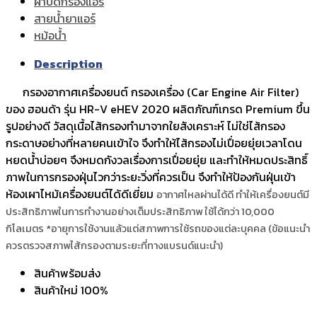
ฝาปิดกรองแอร์
สายน้ำยาแอร์
หม้อน้ำ
Description
กรองอากาศเครื่องยนต์ กรองเครื่อง (Car Engine Air Filter)
ของ ฮอนด้า รุ่น HR-V eHEV 2020 ผลิตภัณฑ์เกรด Premium ขึ้น
รูปอย่างดี วัสดุเนื้อไส้กรองทำมาจากใยสังเคราะห์ ไม่ใช่ไส้กรอง
กระดาษอย่างที่หลายคนเข้าใจ จึงทำให้ไส้กรองไม่เปื่อยยุ่ยเวลาโดน
หยดน้ำบ่อยๆ จึงหมดกังวลเรื่องการเปื่อยยุ่ย และทำให้หมดประสิทธิ์
ภาพในการกรองฝุ่นไวกว่าระยะวิ่งที่ควรเป็น จึงทำให้ป้องกันฝุ่นเข้า
ห้องเผาไหม้เครื่องยนต์ได้ดีเยี่ยม
อากาศไหลผ่านได้ดี ทำให้เครื่องยนต์มี
ประสิทธิภาพในการทำงานอย่างเต็มประสิทธิภาพ
ใช้ได้กว่า 10,000
กิโลเมตร *อายุการใช้งานแล้วแต่สภาพการใช้รถของแต่ละบุคคล (ข้อแนะนำ
ควรตรวจสภาพไส้กรองตามระยะที่ทางแบรนด์แนะนำ)
สินค้าพร้อมส่ง
สินค้าใหม่ 100%