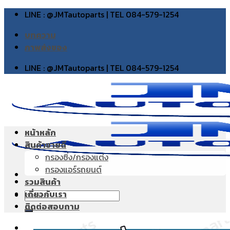
Skip
LINE : @JMTautoparts | TEL 084-579-1254
to
บทความ
content
ภาพส่งของ
LINE : @JMTautoparts | TEL 084-579-1254
หน้าหลัก
สินค้าขายดี
กรองซิ่ง/กรองแต่ง
กรองแอร์รถยนต์
รวมสินค้า
เกี่ยวกับเรา
Search
ติดต่อสอบถาม
for: