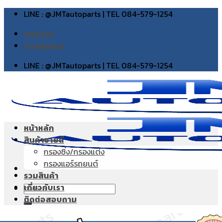
Skip
LINE : @JMTautoparts | TEL 084-579-1254
to
บทความ
content
ภาพส่งของ
LINE : @JMTautoparts | TEL 084-579-1254
หน้าหลัก
สินค้าขายดี
กรองซิ่ง/กรองแต่ง
กรองแอร์รถยนต์
รวมสินค้า
เกี่ยวกับเรา
Search
ติดต่อสอบถาม
for: