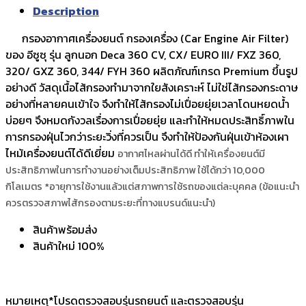
Description
กรองอากาศเครื่องยนต์ กรองเครื่อง (Car Engine Air Filter)
ของ อีซูซุ รุ่น ลูกนอก Deca 360 CV, CX/ EURO III/ FXZ 360,
320/ GXZ 360, 344/ FYH 360 ผลิตภัณฑ์เกรด Premium ขึ้นรูป
อย่างดี วัสดุเนื้อไส้กรองทำมาจากใยสังเคราะห์ ไม่ใช่ไส้กรองกระดาษ
อย่างที่หลายคนเข้าใจ จึงทำให้ไส้กรองไม่เปื่อยยุ่ยเวลาโดนหยดน้ำ
บ่อยๆ จึงหมดกังวลเรื่องการเปื่อยยุ่ย และทำให้หมดประสิทธิ์ภาพใน
การกรองฝุ่นไวกว่าระยะวิ่งที่ควรเป็น จึงทำให้ป้องกันฝุ่นเข้าห้องเผา
ไหม้เครื่องยนต์ได้ดีเยี่ยม
อากาศไหลผ่านได้ดี ทำให้เครื่องยนต์มี
ประสิทธิภาพในการทำงานอย่างเต็มประสิทธิภาพ
ใช้ได้กว่า 10,000
กิโลเมตร *อายุการใช้งานแล้วแต่สภาพการใช้รถของแต่ละบุคคล (ข้อแนะนำ
ควรตรวจสภาพไส้กรองตามระยะที่ทางแบรนด์แนะนำ)
สินค้าพร้อมส่ง
สินค้าใหม่ 100%
หมายเหตุ*โปรดตรวจสอบรุ่นรถยนต์ และตรวจสอบรุ่น