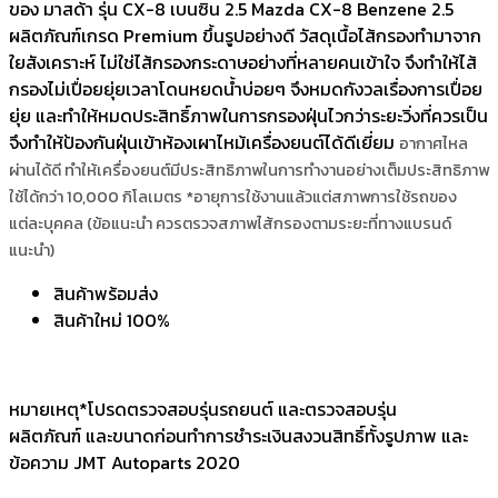
ของ มาสด้า รุ่น CX-8 เบนซิน 2.5 Mazda CX-8 Benzene 2.5
ผลิตภัณฑ์เกรด Premium ขึ้นรูปอย่างดี วัสดุเนื้อไส้กรองทำมาจาก
ใยสังเคราะห์ ไม่ใช่ไส้กรองกระดาษอย่างที่หลายคนเข้าใจ จึงทำให้ไส้
กรองไม่เปื่อยยุ่ยเวลาโดนหยดน้ำบ่อยๆ จึงหมดกังวลเรื่องการเปื่อย
ยุ่ย และทำให้หมดประสิทธิ์ภาพในการกรองฝุ่นไวกว่าระยะวิ่งที่ควรเป็น
จึงทำให้ป้องกันฝุ่นเข้าห้องเผาไหม้เครื่องยนต์ได้ดีเยี่ยม
อากาศไหล
ผ่านได้ดี ทำให้เครื่องยนต์มีประสิทธิภาพในการทำงานอย่างเต็มประสิทธิภาพ
ใช้ได้กว่า 10,000 กิโลเมตร *อายุการใช้งานแล้วแต่สภาพการใช้รถของ
แต่ละบุคคล (ข้อแนะนำ ควรตรวจสภาพไส้กรองตามระยะที่ทางแบรนด์
แนะนำ)
สินค้าพร้อมส่ง
สินค้าใหม่ 100%
หมายเหตุ*โปรดตรวจสอบรุ่นรถยนต์ และตรวจสอบรุ่น
ผลิตภัณฑ์ และขนาดก่อนทำการชำระเงินสงวนสิทธิ์ทั้งรูปภาพ และ
ข้อความ JMT Autoparts 2020