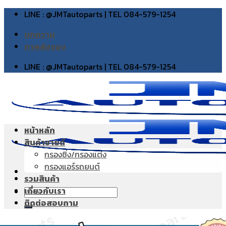
Skip
LINE : @JMTautoparts | TEL 084-579-1254
to
บทความ
content
ภาพส่งของ
LINE : @JMTautoparts | TEL 084-579-1254
หน้าหลัก
สินค้าขายดี
กรองซิ่ง/กรองแต่ง
กรองแอร์รถยนต์
รวมสินค้า
เกี่ยวกับเรา
Search
ติดต่อสอบถาม
for: