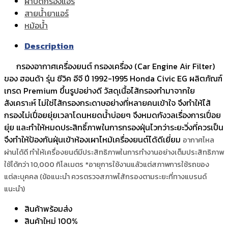
ฝาปิดกรองแอร์
สายน้ำยาแอร์
หม้อน้ำ
Description
กรองอากาศเครื่องยนต์ กรองเครื่อง (Car Engine Air Filter)
ของ ฮอนด้า รุ่น ซีวิค อีจี ปี 1992-1995 Honda Civic EG ผลิตภัณฑ์
เกรด Premium ขึ้นรูปอย่างดี วัสดุเนื้อไส้กรองทำมาจากใย
สังเคราะห์ ไม่ใช่ไส้กรองกระดาษอย่างที่หลายคนเข้าใจ จึงทำให้ไส้
กรองไม่เปื่อยยุ่ยเวลาโดนหยดน้ำบ่อยๆ จึงหมดกังวลเรื่องการเปื่อย
ยุ่ย และทำให้หมดประสิทธิ์ภาพในการกรองฝุ่นไวกว่าระยะวิ่งที่ควรเป็น
จึงทำให้ป้องกันฝุ่นเข้าห้องเผาไหม้เครื่องยนต์ได้ดีเยี่ยม
อากาศไหล
ผ่านได้ดี ทำให้เครื่องยนต์มีประสิทธิภาพในการทำงานอย่างเต็มประสิทธิภาพ
ใช้ได้กว่า 10,000 กิโลเมตร *อายุการใช้งานแล้วแต่สภาพการใช้รถของ
แต่ละบุคคล (ข้อแนะนำ ควรตรวจสภาพไส้กรองตามระยะที่ทางแบรนด์
แนะนำ)
สินค้าพร้อมส่ง
สินค้าใหม่ 100%