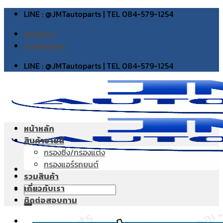
Skip
LINE : @JMTautoparts | TEL 084-579-1254
to
บทความ
content
ภาพส่งของ
LINE : @JMTautoparts | TEL 084-579-1254
หน้าหลัก
สินค้าขายดี
กรองซิ่ง/กรองแต่ง
กรองแอร์รถยนต์
รวมสินค้า
เกี่ยวกับเรา
Search
ติดต่อสอบถาม
for: