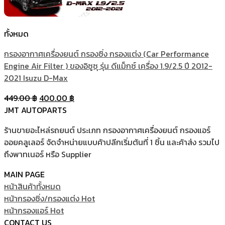
ทั้งหมด
กรองอากาศเครื่องยนต์ กรองซิ่ง กรองแต่ง (Car Performance
Engine Air Filter ) ของอิซูซุ รุ่น ดีแม็กซ์ เครื่อง 1.9/2.5 ปี 2012-
2021 Isuzu D-Max
Original
Current
449.00
฿
400.00
฿
price
price
JMT AUTOPARTS
was:
is:
ร้านขายอะไหล่รถยนต์ ประเภท กรองอากาศเครื่องยนต์ กรองแอร์
449.00 ฿.
400.00 ฿.
ออยคลูเลอร์ จัดจำหน่ายแบบค้าปลีกเริ่มต้นที่ 1 ชิ้น และค้าส่ง รวมไป
ถึงพาทเนอร์ หรือ Supplier
MAIN PAGE
หน้าสินค้าทั้งหมด
หน้ากรองซิ่ง/กรองแต่ง
หน้ากรองแอร์
CONTACT US