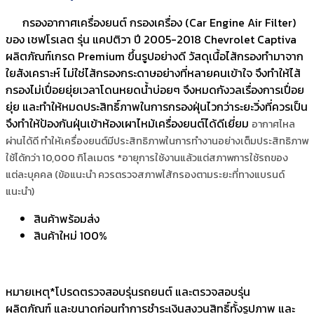
กรองอากาศเครื่องยนต์ กรองเครื่อง (Car Engine Air Filter)
ของ เชฟโรเลต รุ่น แคปติวา ปี 2005-2018 Chevrolet Captiva
ผลิตภัณฑ์เกรด Premium ขึ้นรูปอย่างดี วัสดุเนื้อไส้กรองทำมาจาก
ใยสังเคราะห์ ไม่ใช่ไส้กรองกระดาษอย่างที่หลายคนเข้าใจ จึงทำให้ไส้
กรองไม่เปื่อยยุ่ยเวลาโดนหยดน้ำบ่อยๆ จึงหมดกังวลเรื่องการเปื่อย
ยุ่ย และทำให้หมดประสิทธิ์ภาพในการกรองฝุ่นไวกว่าระยะวิ่งที่ควรเป็น
จึงทำให้ป้องกันฝุ่นเข้าห้องเผาไหม้เครื่องยนต์ได้ดีเยี่ยม
อากาศไหล
ผ่านได้ดี ทำให้เครื่องยนต์มีประสิทธิภาพในการทำงานอย่างเต็มประสิทธิภาพ
ใช้ได้กว่า 10,000 กิโลเมตร *อายุการใช้งานแล้วแต่สภาพการใช้รถของ
แต่ละบุคคล (ข้อแนะนำ ควรตรวจสภาพไส้กรองตามระยะที่ทางแบรนด์
แนะนำ)
สินค้าพร้อมส่ง
สินค้าใหม่ 100%
หมายเหตุ*โปรดตรวจสอบรุ่นรถยนต์ และตรวจสอบรุ่น
ผลิตภัณฑ์ และขนาดก่อนทำการชำระเงินสงวนสิทธิ์ทั้งรูปภาพ และ