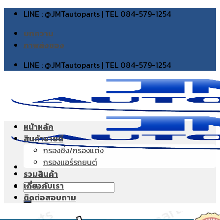
Skip
LINE : @JMTautoparts | TEL 084-579-1254
to
บทความ
content
ภาพส่งของ
LINE : @JMTautoparts | TEL 084-579-1254
หน้าหลัก
สินค้าขายดี
กรองซิ่ง/กรองแต่ง
กรองแอร์รถยนต์
รวมสินค้า
เกี่ยวกับเรา
Search
ติดต่อสอบถาม
for: