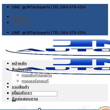
Skip
LINE : @JMTautoparts | TEL 084-579-1254
to
บทความ
content
ภาพส่งของ
LINE : @JMTautoparts | TEL 084-579-1254
หน้าหลัก
สินค้าขายดี
กรองซิ่ง/กรองแต่ง
กรองแอร์รถยนต์
รวมสินค้า
เกี่ยวกับเรา
Search
ติดต่อสอบถาม
for: