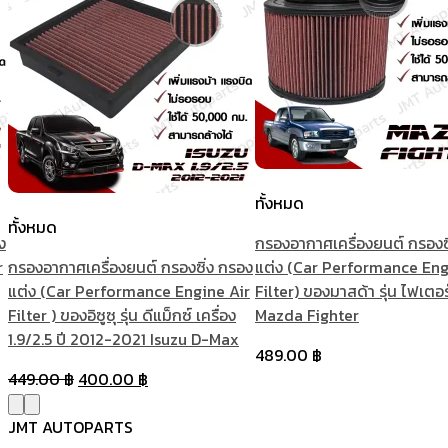
ทั้งหมด
ทั้งหมด
ง
กรองอากาศเครื่องยนต์ กรองซ
r
กรองอากาศเครื่องยนต์ กรองซิ่ง กรอง
แต่ง (Car Performance Eng
แต่ง (Car Performance Engine Air
Filter) ของมาสด้า รุ่น ไฟเตอร
Filter ) ของอิซูซุ รุ่น ดีแม็กซ์ เครื่อง
Mazda Fighter
1.9/2.5 ปี 2012-2021 Isuzu D-Max
489.00
฿
Original
Current
449.00
฿
400.00
฿
price
price
was:
is:
JMT AUTOPARTS