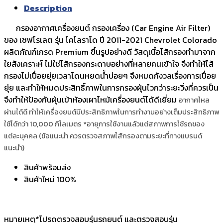
Description
กรองอากาศเครื่องยนต์ กรองเครื่อง (Car Engine Air Filter)
ของ เชฟโรเลต รุ่น โคโลราโด ปี 2011-2021 Chevrolet Colorado
ผลิตภัณฑ์เกรด Premium ขึ้นรูปอย่างดี วัสดุเนื้อไส้กรองทำมาจาก
ใยสังเคราะห์ ไม่ใช่ไส้กรองกระดาษอย่างที่หลายคนเข้าใจ จึงทำให้ไส้
กรองไม่เปื่อยยุ่ยเวลาโดนหยดน้ำบ่อยๆ จึงหมดกังวลเรื่องการเปื่อย
ยุ่ย และทำให้หมดประสิทธิ์ภาพในการกรองฝุ่นไวกว่าระยะวิ่งที่ควรเป็น
จึงทำให้ป้องกันฝุ่นเข้าห้องเผาไหม้เครื่องยนต์ได้ดีเยี่ยม
อากาศไหล
ผ่านได้ดี ทำให้เครื่องยนต์มีประสิทธิภาพในการทำงานอย่างเต็มประสิทธิภาพ
ใช้ได้กว่า 10,000 กิโลเมตร *อายุการใช้งานแล้วแต่สภาพการใช้รถของ
แต่ละบุคคล (ข้อแนะนำ ควรตรวจสภาพไส้กรองตามระยะที่ทางแบรนด์
แนะนำ)
สินค้าพร้อมส่ง
สินค้าใหม่ 100%
หมายเหตุ*โปรดตรวจสอบรุ่นรถยนต์ และตรวจสอบรุ่น