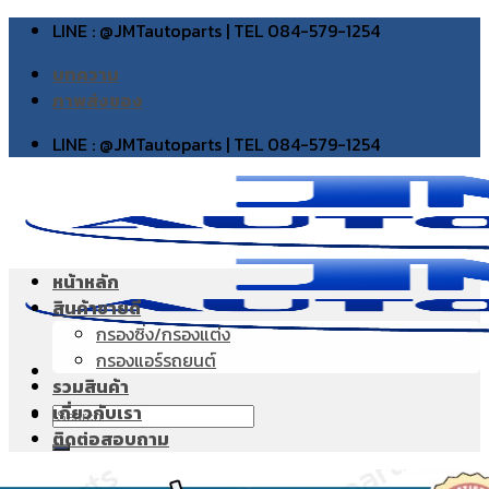
Skip
LINE : @JMTautoparts | TEL 084-579-1254
to
บทความ
content
ภาพส่งของ
LINE : @JMTautoparts | TEL 084-579-1254
หน้าหลัก
สินค้าขายดี
กรองซิ่ง/กรองแต่ง
กรองแอร์รถยนต์
รวมสินค้า
เกี่ยวกับเรา
Search
ติดต่อสอบถาม
for: