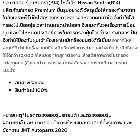
ของ นิสสัน รุ่น เซนทรา(B14) ไซส์เล็ก Nissan Sentra(B14)
ผลิตภัณฑ์เกรด Premium ขึ้นรูปอย่างดี วัสดุเนื้อไส้กรองทำมาจาก
ใยสังเคราะห์ ไม่ใช่ไส้กรองกระดาษอย่างที่หลายคนเข้าใจ จึงทำให้ไส้
กรองไม่เปื่อยยุ่ยเวลาโดนหยดน้ำบ่อยๆ จึงหมดกังวลเรื่องการเปื่อย
ยุ่ย และทำให้หมดประสิทธิ์ภาพในการกรองฝุ่นไวกว่าระยะวิ่งที่ควรเป็น
จึงทำให้ป้องกันฝุ่นเข้าห้องเผาไหม้เครื่องยนต์ได้ดีเยี่ยม
อากาศไหล
ผ่านได้ดี ทำให้เครื่องยนต์มีประสิทธิภาพในการทำงานอย่างเต็มประสิทธิภาพ
ใช้ได้กว่า 10,000 กิโลเมตร *อายุการใช้งานแล้วแต่สภาพการใช้รถของ
แต่ละบุคคล (ข้อแนะนำ ควรตรวจสภาพไส้กรองตามระยะที่ทางแบรนด์
แนะนำ)
สินค้าพร้อมส่ง
สินค้าใหม่ 100%
หมายเหตุ*โปรดตรวจสอบรุ่นรถยนต์ และตรวจสอบรุ่น
ผลิตภัณฑ์ และขนาดก่อนทำการชำระเงินสงวนสิทธิ์ทั้งรูปภาพ และ
ข้อความ JMT Autoparts 2020