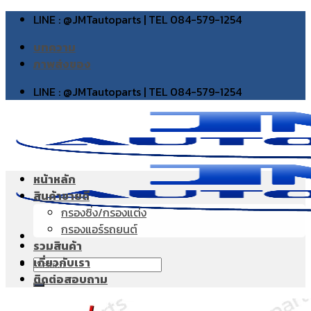
Skip
LINE : @JMTautoparts | TEL 084-579-1254
to
บทความ
content
ภาพส่งของ
LINE : @JMTautoparts | TEL 084-579-1254
หน้าหลัก
สินค้าขายดี
กรองซิ่ง/กรองแต่ง
กรองแอร์รถยนต์
รวมสินค้า
เกี่ยวกับเรา
Search
ติดต่อสอบถาม
for: