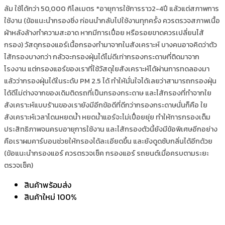
ล้ม
ใช้ได้กว่า 50,000 กิโลเมตร *อายุการใช้การราว2-4ปี แล้วแต่สภาพการ
ใช้งาน (ข้อแนะนำกรองซิ่ง ก่อนนำกลับไปใช้งานทุกครั้ง ควรตรวจสภาพเนื้อ
ผ้าหลังล้างทำความสะอาด หากมีการเปื่อย หรือรอยขาดควรเปลี่ยนไส้
กรอง) วัสดุกรองแอร์เนื้อกรองทำมาจากในสังเคราะห์ บางคนอาจคิดว่าตัว
ไส้กรองบางกว่า กลัวจะกรองฝุ่นได้ไม่ดีเท่ากรองกระดาษที่ติดมาจาก
โรงงาน แต่กรองแอร์ของเราที่ใช้วัสดุใยสังเคราะห์ได้ผ่านการทดลองมา
แล้วว่ากรองฝุ่นได้ในระดับ PM 2.5 ได้ ทำให้มั่นใจได้เลยว่าสามารถกรองฝุ่น
ได้ดีไม่ต่างจากของเดิมติดรถที่เป็นกรองกระดาษ และไส้กรองที่ทำจากใย
สังเคราะห์แบบร้านของเรายังมีอีกข้อดีที่ดีกว่ากรองกระดาษนั่นก็คือ ใย
สังเคราะห์เวลาโดนหยดน้ำ หยดน้ำแอร์จะไม่เปื่อยยุ่ย ทำให้การกรองเต็ม
ประสิทธิภาพจนครบอายุการใช้งาน และไส้กรองตัวนี้ยังมีข้อพิเศษอีกอย่าง
คือเราผมคาร์บอนช่วยให้กรองได้ละเอียดขึ้น และยังดูดซับกลิ่นได้อีกด้วย
(ข้อแนะนำกรองแอร์ ควรตรวจเช็ค กรองแอร์ รถยนต์เมื่อครบตามระยะ
ตรวจเช็ค)
สินค้าพร้อมส่ง
สินค้าใหม่ 100%