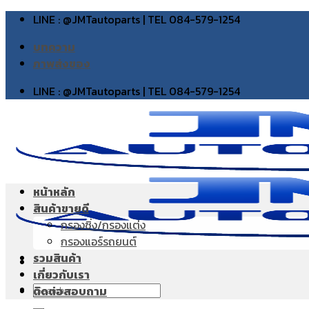
Skip
LINE : @JMTautoparts | TEL 084-579-1254
to
บทความ
content
ภาพส่งของ
LINE : @JMTautoparts | TEL 084-579-1254
หน้าหลัก
สินค้าขายดี
กรองซิ่ง/กรองแต่ง
กรองแอร์รถยนต์
รวมสินค้า
เกี่ยวกับเรา
Search
ติดต่อสอบถาม
for: