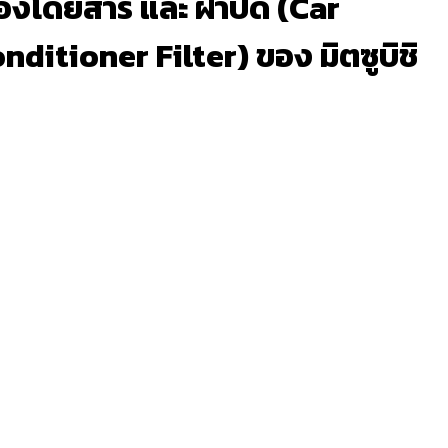
้องโดยสาร และ ฝาปิด (Car
itioner Filter) ของ มิตซูบิชิ