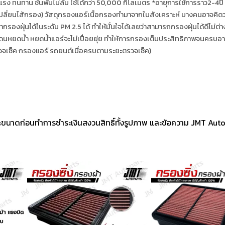
รง ทนทาน ชั้นพับไม่ล้ม
ใช้ได้กว่า 50,000 กิโลเมตร *อายุการใช้การราว2-4ปี
ี่ยนไส้กรอง) วัสดุกรองแอร์เนื้อกรองทำมาจากในสังเคราะห์ บางคนอาจคิดว่าต
ากรองฝุ่นได้ในระดับ PM 2.5 ได้ ทำให้มั่นใจได้เลยว่าสามารถกรองฝุ่นได้ดีไม
าโดนหยดน้ำ หยดน้ำแอร์จะไม่เปื่อยยุ่ย ทำให้การกรองเต็มประสิทธิภาพจนครบอาย
ตรวจเช็ค กรองแอร์ รถยนต์เมื่อครบตามระยะตรวจเช็ค)
ขนาดก่อนทำการชำระเงินสงวนสิทธิ์ทั้งรูปภาพ และข้อความ JMT Aut