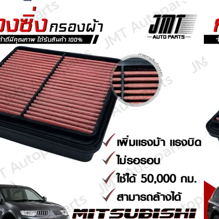
Search
for: