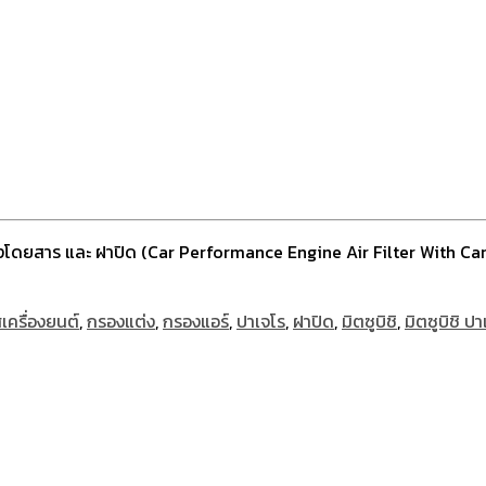
องโดยสาร และ ฝาปิด (Car Performance Engine Air Filter With Car A
ครื่องยนต์
,
กรองแต่ง
,
กรองแอร์
,
ปาเจโร
,
ฝาปิด
,
มิตซูบิชิ
,
มิตซูบิชิ ปา