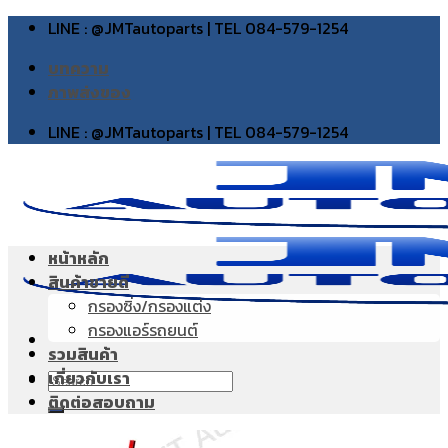
Skip
LINE : @JMTautoparts | TEL 084-579-1254
to
บทความ
content
ภาพส่งของ
LINE : @JMTautoparts | TEL 084-579-1254
หน้าหลัก
สินค้าขายดี
กรองซิ่ง/กรองแต่ง
กรองแอร์รถยนต์
รวมสินค้า
เกี่ยวกับเรา
Search
ติดต่อสอบถาม
for: