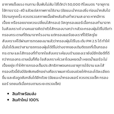
อากาศแข็งแรง ทนทาน ชั้นพับไม่ล้ม
ใช้ได้กว่า 50,000 กิโลเมตร *อายุการ
ใช้การราว2-4ปี แล้วแต่สภาพการใช้งาน (ข้อแนะนำกรองซิ่ง ก่อนนำกลับไป
ใช้งานทุกครั้ง ควรตรวจสภาพเนื้อผ้าหลังล้างทำความสะอาด หากมีการ
เปื่อย หรือรอยขาดควรเปลี่ยนไส้กรอง) วัสดุกรองแอร์เนื้อกรองทำมาจาก
ในสังเคราะห์ บางคนอาจคิดว่าตัวไส้กรองบางกว่า กลัวจะกรองฝุ่นได้ไม่ดีเท่า
กรองกระดาษที่ติดมาจากโรงงาน แต่กรองแอร์ของเราที่ใช้วัสดุใย
สังเคราะห์ได้ผ่านการทดลองมาแล้วว่ากรองฝุ่นได้ในระดับ PM 2.5 ได้ ทำให้
มั่นใจได้เลยว่าสามารถกรองฝุ่นได้ดีไม่ต่างจากของเดิมติดรถที่เป็นกรอง
กระดาษ และไส้กรองที่ทำจากใยสังเคราะห์แบบร้านของเรายังมีอีกข้อดีที่ดี
กว่ากรองกระดาษนั่นก็คือ ใยสังเคราะห์เวลาโดนหยดน้ำ หยดน้ำแอร์จะไม่
เปื่อยยุ่ย ทำให้การกรองเต็มประสิทธิภาพจนครบอายุการใช้งาน และไส้
กรองตัวนี้ยังมีข้อพิเศษอีกอย่างคือเราผมคาร์บอนช่วยให้กรองได้ละเอียด
ขึ้น และยังดูดซับกลิ่นได้อีกด้วย (ข้อแนะนำกรองแอร์ ควรตรวจเช็ค กรอง
แอร์ รถยนต์เมื่อครบตามระยะตรวจเช็ค)
สินค้าพร้อมส่ง
สินค้าใหม่ 100%