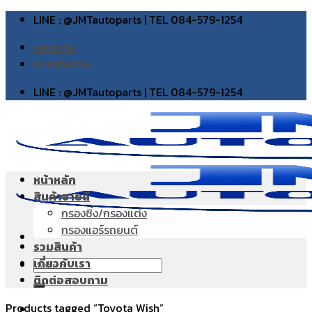
Skip
LINE : @JMTautoparts | TEL 084-579-1254
to
บทความ
content
ภาพส่งของ
LINE : @JMTautoparts | TEL 084-579-1254
หน้าหลัก
สินค้าขายดี
กรองซิ่ง/กรองแต่ง
กรองแอร์รถยนต์
รวมสินค้า
เกี่ยวกับเรา
Search
ติดต่อสอบถาม
for:
Products tagged “Toyota Wish”