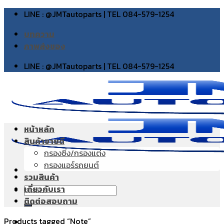
Skip
LINE : @JMTautoparts | TEL 084-579-1254
to
บทความ
content
ภาพส่งของ
LINE : @JMTautoparts | TEL 084-579-1254
หน้าหลัก
สินค้าขายดี
กรองซิ่ง/กรองแต่ง
กรองแอร์รถยนต์
รวมสินค้า
เกี่ยวกับเรา
Search
ติดต่อสอบถาม
for:
Products tagged “Note”