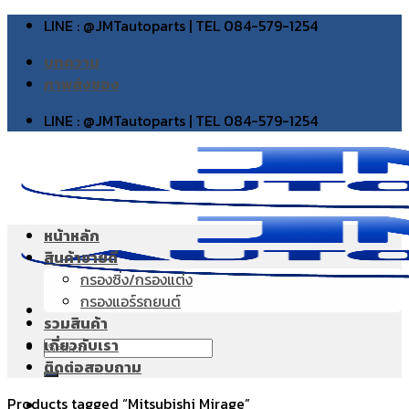
Skip
LINE : @JMTautoparts | TEL 084-579-1254
to
บทความ
content
ภาพส่งของ
LINE : @JMTautoparts | TEL 084-579-1254
หน้าหลัก
สินค้าขายดี
กรองซิ่ง/กรองแต่ง
กรองแอร์รถยนต์
รวมสินค้า
เกี่ยวกับเรา
Search
ติดต่อสอบถาม
for:
Products tagged “Mitsubishi Mirage”