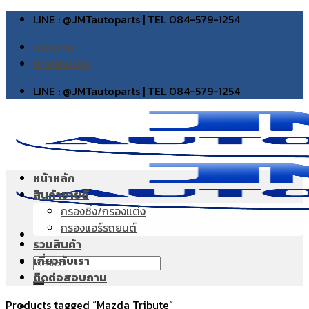
Skip
LINE : @JMTautoparts | TEL 084-579-1254
to
บทความ
content
ภาพส่งของ
LINE : @JMTautoparts | TEL 084-579-1254
หน้าหลัก
สินค้าขายดี
กรองซิ่ง/กรองแต่ง
กรองแอร์รถยนต์
รวมสินค้า
เกี่ยวกับเรา
Search
ติดต่อสอบถาม
for:
Products tagged “Mazda Tribute”