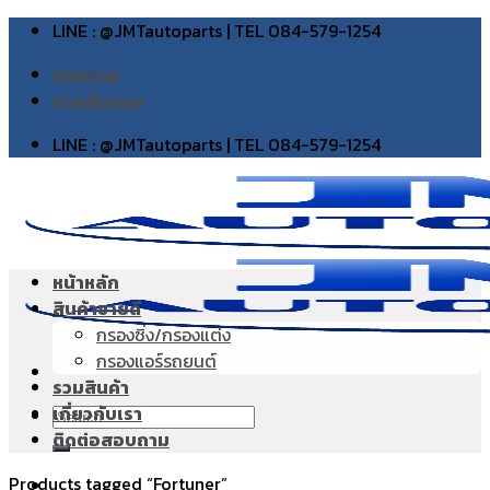
Skip
LINE : @JMTautoparts | TEL 084-579-1254
to
บทความ
content
ภาพส่งของ
LINE : @JMTautoparts | TEL 084-579-1254
หน้าหลัก
สินค้าขายดี
กรองซิ่ง/กรองแต่ง
กรองแอร์รถยนต์
รวมสินค้า
เกี่ยวกับเรา
Search
ติดต่อสอบถาม
for:
Products tagged “Fortuner”