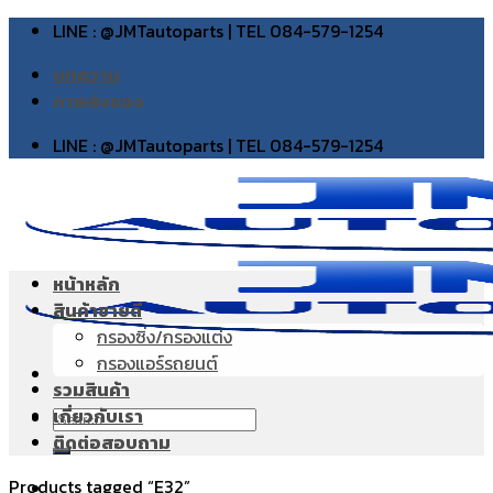
Skip
LINE : @JMTautoparts | TEL 084-579-1254
to
บทความ
content
ภาพส่งของ
LINE : @JMTautoparts | TEL 084-579-1254
หน้าหลัก
สินค้าขายดี
กรองซิ่ง/กรองแต่ง
กรองแอร์รถยนต์
รวมสินค้า
เกี่ยวกับเรา
Search
ติดต่อสอบถาม
for:
Products tagged “E32”