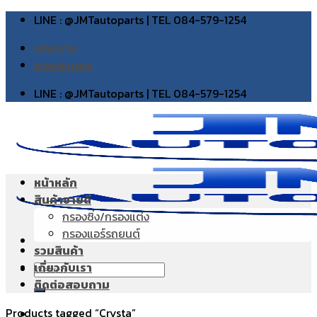
Skip
LINE : @JMTautoparts | TEL 084-579-1254
to
บทความ
content
ภาพส่งของ
LINE : @JMTautoparts | TEL 084-579-1254
หน้าหลัก
สินค้าขายดี
กรองซิ่ง/กรองแต่ง
กรองแอร์รถยนต์
รวมสินค้า
เกี่ยวกับเรา
Search
ติดต่อสอบถาม
for:
Products tagged “Crysta”