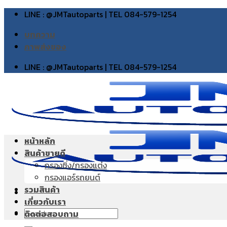
Skip
LINE : @JMTautoparts | TEL 084-579-1254
to
บทความ
content
ภาพส่งของ
LINE : @JMTautoparts | TEL 084-579-1254
หน้าหลัก
สินค้าขายดี
กรองซิ่ง/กรองแต่ง
กรองแอร์รถยนต์
รวมสินค้า
เกี่ยวกับเรา
Search
ติดต่อสอบถาม
for: