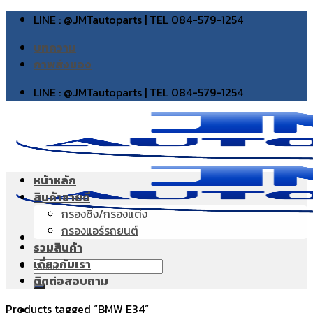
Skip
LINE : @JMTautoparts | TEL 084-579-1254
to
บทความ
content
ภาพส่งของ
LINE : @JMTautoparts | TEL 084-579-1254
หน้าหลัก
สินค้าขายดี
กรองซิ่ง/กรองแต่ง
กรองแอร์รถยนต์
รวมสินค้า
เกี่ยวกับเรา
Search
ติดต่อสอบถาม
for:
Products tagged “BMW E34”