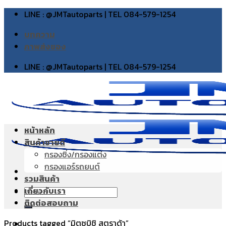
Skip
LINE : @JMTautoparts | TEL 084-579-1254
to
บทความ
content
ภาพส่งของ
LINE : @JMTautoparts | TEL 084-579-1254
หน้าหลัก
สินค้าขายดี
กรองซิ่ง/กรองแต่ง
กรองแอร์รถยนต์
รวมสินค้า
เกี่ยวกับเรา
Search
ติดต่อสอบถาม
for:
Products tagged “มิตซูบิชิ สตราด้า”