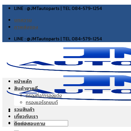
Skip
LINE : @JMTautoparts | TEL 084-579-1254
to
บทความ
content
ภาพส่งของ
LINE : @JMTautoparts | TEL 084-579-1254
หน้าหลัก
สินค้าขายดี
กรองซิ่ง/กรองแต่ง
กรองแอร์รถยนต์
รวมสินค้า
เกี่ยวกับเรา
Search
ติดต่อสอบถาม
for: