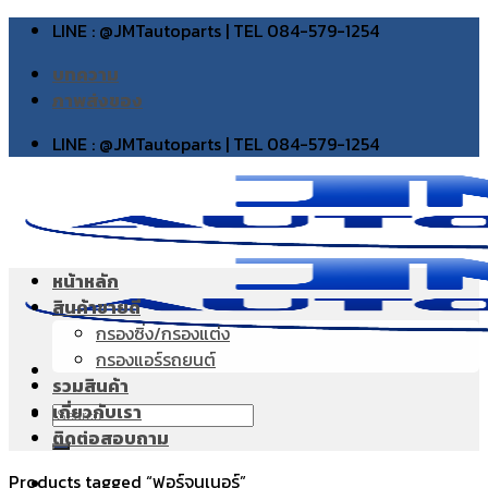
Skip
LINE : @JMTautoparts | TEL 084-579-1254
to
บทความ
content
ภาพส่งของ
LINE : @JMTautoparts | TEL 084-579-1254
หน้าหลัก
สินค้าขายดี
กรองซิ่ง/กรองแต่ง
กรองแอร์รถยนต์
รวมสินค้า
เกี่ยวกับเรา
Search
ติดต่อสอบถาม
for:
Products tagged “ฟอร์จูนเนอร์”