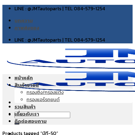
Skip
LINE : @JMTautoparts | TEL 084-579-1254
to
บทความ
content
ภาพส่งของ
LINE : @JMTautoparts | TEL 084-579-1254
หน้าหลัก
สินค้าขายดี
กรองซิ่ง/กรองแต่ง
กรองแอร์รถยนต์
รวมสินค้า
เกี่ยวกับเรา
Search
ติดต่อสอบถาม
for:
Products tagged “บีที-50”